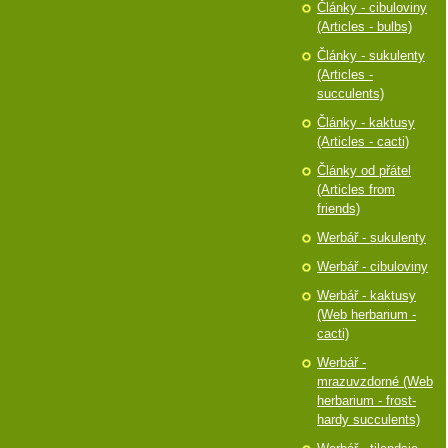
Články - cibuloviny
(Articles - bulbs)
Články - sukulenty
(Articles -
succulents)
Články - kaktusy
(Articles - cacti)
Články od přátel
(Articles from
friends)
Werbář - sukulenty
Werbář - cibuloviny
Werbář - kaktusy
(Web herbarium -
cacti)
Werbář -
mrazuvzdorné (Web
herbarium - frost-
hardy succulents)