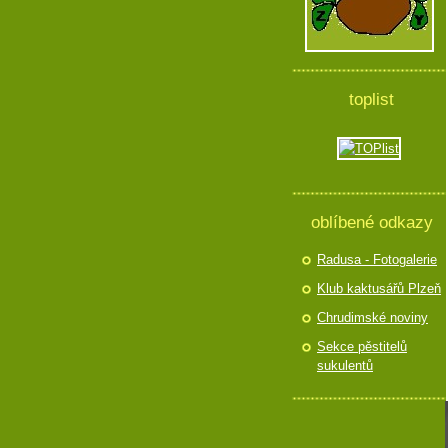
toplist
oblíbené odkazy
Radusa - Fotogalerie
Klub kaktusářů Plzeň
Chrudimské noviny
Sekce pěstitelů
sukulentů