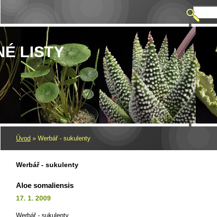
NÉ LISTY
Úvod
»
Werbář - sukulenty
Werbář - sukulenty
Aloe somaliensis
17. 1. 2009
Werbář - sukulenty