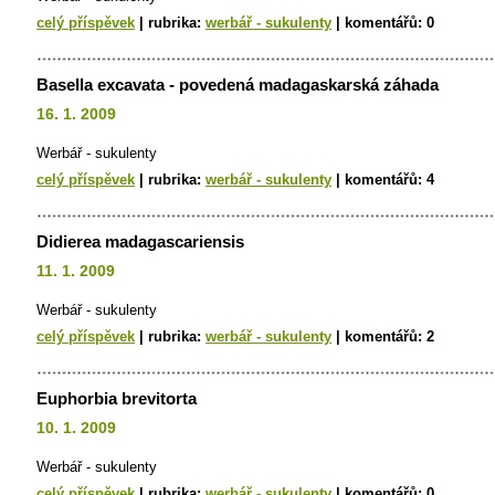
celý příspěvek
|
rubrika:
werbář - sukulenty
|
komentářů:
0
Basella excavata - povedená madagaskarská záhada
16. 1. 2009
Werbář - sukulenty
celý příspěvek
|
rubrika:
werbář - sukulenty
|
komentářů:
4
Didierea madagascariensis
11. 1. 2009
Werbář - sukulenty
celý příspěvek
|
rubrika:
werbář - sukulenty
|
komentářů:
2
Euphorbia brevitorta
10. 1. 2009
Werbář - sukulenty
celý příspěvek
|
rubrika:
werbář - sukulenty
|
komentářů:
0