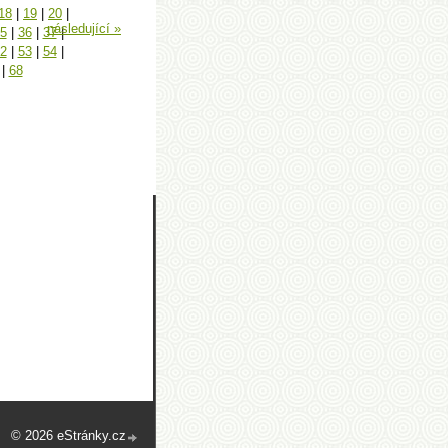
18
|
19
|
20
|
následující »
5
|
36
|
37
|
2
|
53
|
54
|
|
68
© 2026 eStránky.cz