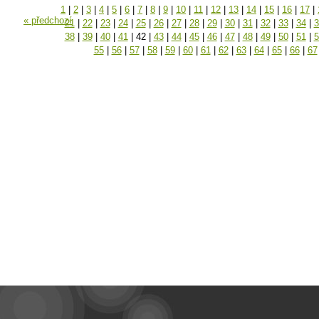
1
|
2
|
3
|
4
|
5
|
6
|
7
|
8
|
9
|
10
|
11
|
12
|
13
|
14
|
15
|
16
|
17
|
« předchozí
21
|
22
|
23
|
24
|
25
|
26
|
27
|
28
|
29
|
30
|
31
|
32
|
33
|
34
|
3
38
|
39
|
40
|
41
|
42
|
43
|
44
|
45
|
46
|
47
|
48
|
49
|
50
|
51
|
5
55
|
56
|
57
|
58
|
59
|
60
|
61
|
62
|
63
|
64
|
65
|
66
|
67