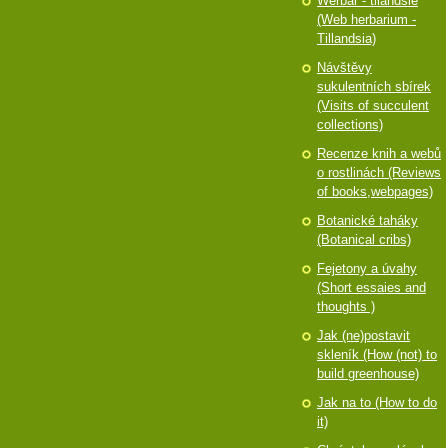
Werbář - tilandsie
(Web herbarium -
Tillandsia)
Návštěvy
sukulentních sbírek
(Visits of succulent
collections)
Recenze knih a webů
o rostlinách (Reviews
of books,webpages)
Botanické taháky
(Botanical cribs)
Fejetony a úvahy
(Short essaies and
thoughts )
Jak (ne)postavit
skleník (How (not) to
build greenhouse)
Jak na to (How to do
it)