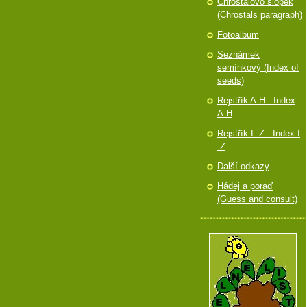
Chróstalovo slópek
(Chrostals paragraph)
Fotoalbum
Seznámek
semínkový (Index of
seeds)
Rejstřík A-H - Index
A-H
Rejstřík I -Z - Index I
-Z
Další odkazy
Hádej a poraď
(Guess and consult)