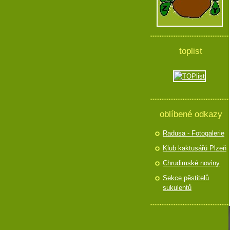
toplist
oblíbené odkazy
Radusa - Fotogalerie
Klub kaktusářů Plzeň
Chrudimské noviny
Sekce pěstitelů
sukulentů