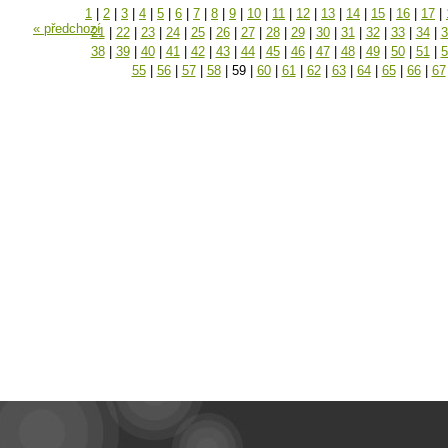
1
|
2
|
3
|
4
|
5
|
6
|
7
|
8
|
9
|
10
|
11
|
12
|
13
|
14
|
15
|
16
|
17
|
« předchozí
21
|
22
|
23
|
24
|
25
|
26
|
27
|
28
|
29
|
30
|
31
|
32
|
33
|
34
|
3
38
|
39
|
40
|
41
|
42
|
43
|
44
|
45
|
46
|
47
|
48
|
49
|
50
|
51
|
5
55
|
56
|
57
|
58
|
59
|
60
|
61
|
62
|
63
|
64
|
65
|
66
|
67