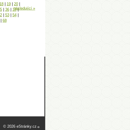
18
|
19
|
20
|
následující »
5
|
36
|
37
|
2
|
53
|
54
|
|
68
© 2026 eStránky.cz