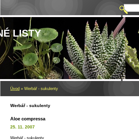
NÉ LISTY
Úvod
»
Werbář - sukulenty
Werbář - sukulenty
Aloe compressa
25. 11. 2007
Werbář - sukulenty