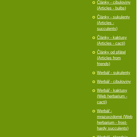
Články - cibuloviny
(Articles - bulbs)
Články - sukulenty
(Articles -
succulents)
Články - kaktusy
(Articles - cacti)
Články od přátel
(Articles from
friends)
Werbář - sukulenty
Werbář - cibuloviny
Werbář - kaktusy
(Web herbarium -
cacti)
Werbář -
mrazuvzdorné (Web
herbarium - frost-
hardy succulents)