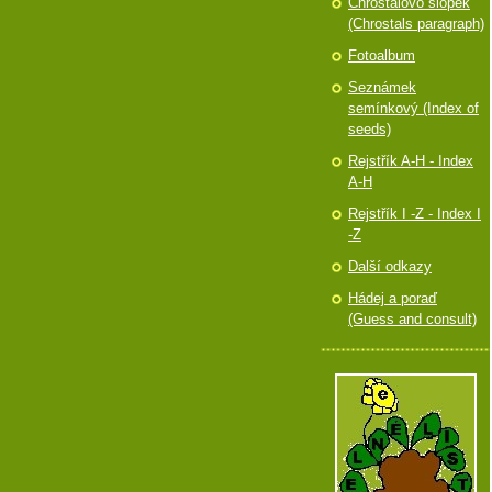
Chróstalovo slópek
(Chrostals paragraph)
Fotoalbum
Seznámek
semínkový (Index of
seeds)
Rejstřík A-H - Index
A-H
Rejstřík I -Z - Index I
-Z
Další odkazy
Hádej a poraď
(Guess and consult)