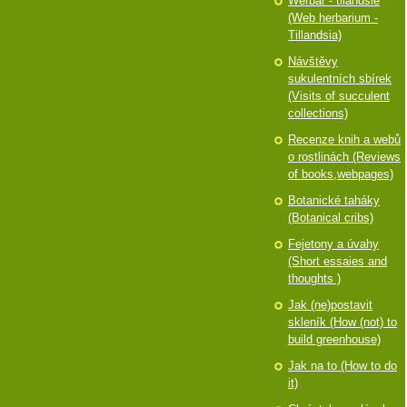
Werbář - tilandsie
(Web herbarium -
Tillandsia)
Návštěvy
sukulentních sbírek
(Visits of succulent
collections)
Recenze knih a webů
o rostlinách (Reviews
of books,webpages)
Botanické taháky
(Botanical cribs)
Fejetony a úvahy
(Short essaies and
thoughts )
Jak (ne)postavit
skleník (How (not) to
build greenhouse)
Jak na to (How to do
it)