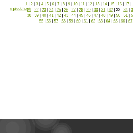
1
|
2
|
3
|
4
|
5
|
6
|
7
|
8
|
9
|
10
|
11
|
12
|
13
|
14
|
15
|
16
|
17
|
« předchozí
21
|
22
|
23
|
24
|
25
|
26
|
27
|
28
|
29
|
30
|
31
|
32
|
33
|
34
|
3
38
|
39
|
40
|
41
|
42
|
43
|
44
|
45
|
46
|
47
|
48
|
49
|
50
|
51
|
5
55
|
56
|
57
|
58
|
59
|
60
|
61
|
62
|
63
|
64
|
65
|
66
|
67