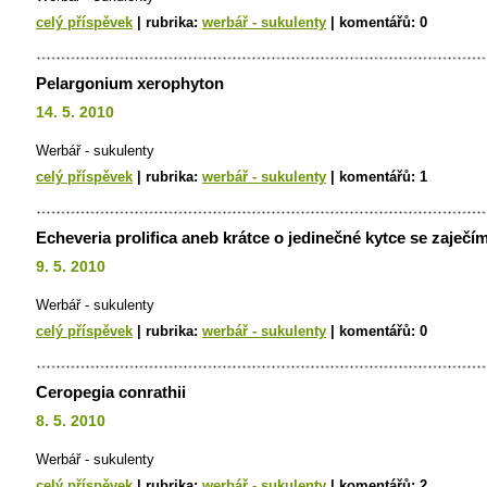
celý příspěvek
|
rubrika:
werbář - sukulenty
|
komentářů:
0
Pelargonium xerophyton
14. 5. 2010
Werbář - sukulenty
celý příspěvek
|
rubrika:
werbář - sukulenty
|
komentářů:
1
Echeveria prolifica aneb krátce o jedinečné kytce se zaječí
9. 5. 2010
Werbář - sukulenty
celý příspěvek
|
rubrika:
werbář - sukulenty
|
komentářů:
0
Ceropegia conrathii
8. 5. 2010
Werbář - sukulenty
celý příspěvek
|
rubrika:
werbář - sukulenty
|
komentářů:
2