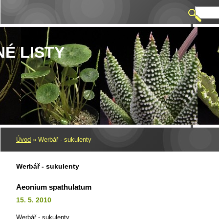
NÉ LISTY
Úvod
»
Werbář - sukulenty
Werbář - sukulenty
Aeonium spathulatum
15. 5. 2010
Werbář - sukulenty