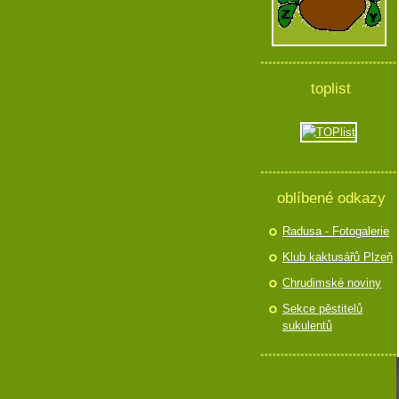
toplist
oblíbené odkazy
Radusa - Fotogalerie
Klub kaktusářů Plzeň
Chrudimské noviny
Sekce pěstitelů
sukulentů