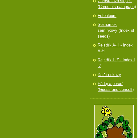
Chróstalovo slópek
(Chrostals paragraph)
Fotoalbum
Seznámek
semínkový (Index of
seeds)
Rejstřík A-H - Index
A-H
Rejstřík I -Z - Index I
-Z
Další odkazy
Hádej a poraď
(Guess and consult)