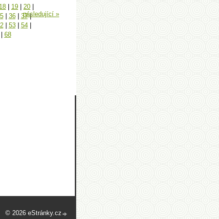
18
|
19
|
20
|
následující »
5
|
36
|
37
|
2
|
53
|
54
|
|
68
© 2026 eStránky.cz