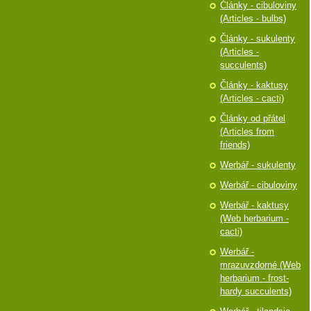
Články - cibuloviny
(Articles - bulbs)
Články - sukulenty
(Articles -
succulents)
Články - kaktusy
(Articles - cacti)
Články od přátel
(Articles from
friends)
Werbář - sukulenty
Werbář - cibuloviny
Werbář - kaktusy
(Web herbarium -
cacti)
Werbář -
mrazuvzdorné (Web
herbarium - frost-
hardy succulents)