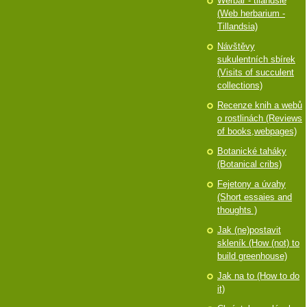
Werbář - tilandsie
(Web herbarium -
Tillandsia)
Návštěvy
sukulentních sbírek
(Visits of succulent
collections)
Recenze knih a webů
o rostlinách (Reviews
of books,webpages)
Botanické taháky
(Botanical cribs)
Fejetony a úvahy
(Short essaies and
thoughts )
Jak (ne)postavit
skleník (How (not) to
build greenhouse)
Jak na to (How to do
it)