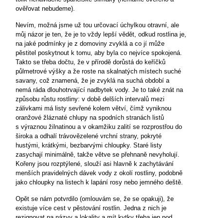
ověřovat nebudeme).
Nevím, možná jsme už tou určovací úchylkou otravní, ale
můj názor je ten, že je to vždy lepší vědět, odkud rostlina je,
na jaké podmínky je z domoviny zvyklá a co jí může
pěstitel poskytnout k tomu, aby byla co nejvíce spokojená.
Takto se třeba dočtu, že v přírodě dorůstá do keříčků
půlmetrové výšky a že roste na skalnatých místech suché
savany, což znamená, že je zvyklá na suchá období a
nemá ráda dlouhotrvající nadbytek vody. Je to také znát na
způsobu růstu rostliny: v době delších intervalů mezi
zálivkami má listy sevřené kolem větví, čímž vyniknou
oranžové žláznaté chlupy na spodních stranách listů
s výraznou žilnatinou a v okamžiku zalití se rozprostřou do
široka a odhalí trávovězelené vrchní strany, pokryté
hustými, krátkými, bezbarvými chloupky. Staré listy
zasychají minimálně, takže větve se přehnaně nevyholují.
Kořeny jsou rozptýlené, slouží asi hlavně k zachytávání
menších pravidelných dávek vody z okolí rostliny, podobně
jako chloupky na listech k lapání rosy nebo jemného deště.
Opět se nám potvrdilo (omlouvám se, že se opakuji), že
existuje více cest v pěstování rostlin. Jedna z nich je
rezignovat na názvy a lokality a mít kytky třeba jen pod