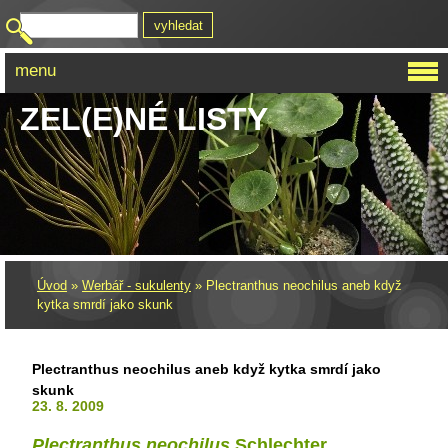
menu
ZEL(E)NÉ LISTY
Úvod
»
Werbář - sukulenty
»
Plectranthus neochilus aneb když
kytka smrdí jako skunk
Plectranthus neochilus aneb když kytka smrdí jako
skunk
23. 8. 2009
Plectranthus neochilus
Schlechter