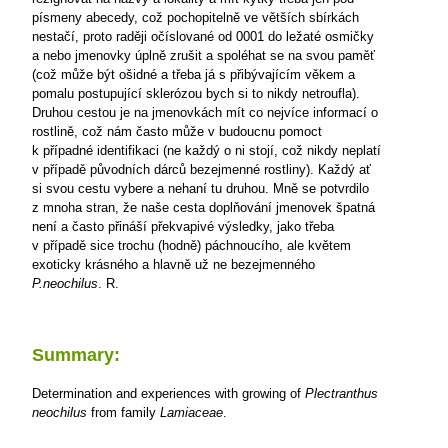
písmeny abecedy, což pochopitelně ve větších sbírkách
nestačí, proto raději očíslované od 0001 do ležaté osmičky
a nebo jmenovky úplně zrušit a spoléhat se na svou paměť
(což může být ošidné a třeba já s přibývajícím věkem a
pomalu postupující sklerózou bych si to nikdy netroufla).
Druhou cestou je na jmenovkách mít co nejvíce informací o
rostlině, což nám často může v budoucnu pomoct
k případné identifikaci (ne každý o ni stojí, což nikdy neplatí
v případě původních dárců bezejmenné rostliny). Každý ať
si svou cestu vybere a nehaní tu druhou. Mně se potvrdilo
z mnoha stran, že naše cesta doplňování jmenovek špatná
není a často přináší překvapivé výsledky, jako třeba
v případě sice trochu (hodně) páchnoucího, ale květem
exoticky krásného a hlavně už ne bezejmenného
P.neochilus
.
R.
Summary:
Determination and experiences with growing of
Plectranthus
neochilus
from family
Lamiaceae
.