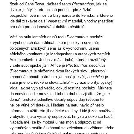
řízek od Cape Town. Naštěstí tento
Plectranthus
, jak se
divoké „máty“ z této oblasti jmenují, jde z řízků
bezproblémově množit a brzy naroste do keříčku, z kterého
jde dál získávat další vegetativní materiál, vhodný (naštěstí
pro nás) pro obdarovávání dalších pěstitelů.
Většina sukulentních druhů rodu
Plectranthus
pochází
z východních částí Jihoafrické republiky a severněji
položených afrických zemí až k východnímu území
afrického kontinentu (o Madagaskaru a arabských zemích
Asie nemluvím). Jeden z mála druhů, který je rozšířený
v celé subtropické jižní Africe je
Plectranthus neochilus
(
Plectranthus
je složenina dvou řeckých slov: „plectron“
znamená kohoutí ostruhu a „anthos“ je květ,
neochilus
je
zase jméno z řeckého slova „chilo“ – výrazu pro rty, pysky) .
Vida, jak se vyplatí vědět, odkud rostlina pochází. Mrknete
do encyklopedie na vzhled tohoto druhu a zjistíte, že „jste
doma“, protože jednotlivé detaily odpovídají (včetně té
nelibé vůně při doteku). Hledání na netu navíc přineslo
informaci o užití této jihoafrické rostliny. Lidé ji zde používají
v obydlích jako výrazný odpuzovač hmyzu a dokonce hadů!
Napadá mě, že by možná u nás mohla odpuzovat od
vyletněných rostlin či záhonů se zeleninou a květinami třeba
tolik nenáviděné španělské slimáky (nemáme ověřeno a