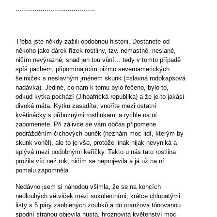
.........................................
Třeba jste někdy zažili obdobnou historii. Dostanete od
někoho jako dárek řízek rostliny, tzv. nemastné, neslané,
ničím nevýrazné, snad jen tou vůní… tedy v tomto případě
spíš pachem, připomínajícím pižmo severoamerických
šelmiček s neslavným jménem skunk (=slavná rodokapsová
nadávka). Jediné, co nám k tomu bylo řečeno, bylo to,
odkud kytka pochází (Jihoafrická republika) a že je to jakási
divoká máta. Kytku zasadíte, vnoříte mezi ostatní
květináčky s příbuznými rostlinkami a rychle na ní
zapomenete. Při zálivce se vám občas připomene
podrážděním čichových buněk (neznám moc lidí, kterým by
skunk voněl), ale to je vše, protože jinak nijak nevyniká a
splývá mezi podobnými keříčky. Takto u nás tato rostlina
prožila víc než rok, ničím se neprojevila a já už na ní
pomalu zapomněla.
Nedávno jsem si náhodou všimla, že se na koncích
nedlouhých větviček mezi sukulentními, krátce chlupatými
listy s 5 páry zaoblených zoubků a do oranžova tónovanou
spodní stranou objevila hustá, hroznovitá květenství moc