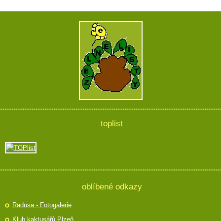
toplist
oblíbené odkazy
Radusa - Fotogalerie
Klub kaktusářů Plzeň