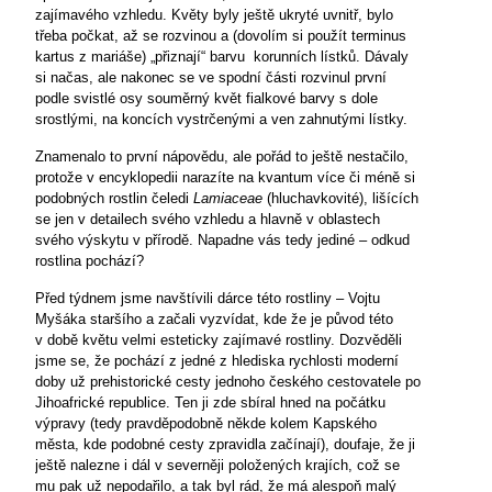
zajímavého vzhledu. Květy byly ještě ukryté uvnitř, bylo
třeba počkat, až se rozvinou a (dovolím si použít terminus
kartus z mariáše) „přiznají“ barvu
korunních lístků. Dávaly
si načas, ale nakonec se ve spodní části rozvinul první
podle svistlé osy souměrný květ fialkové barvy s dole
srostlými, na koncích vystrčenými a ven zahnutými lístky.
Znamenalo to první nápovědu, ale pořád to ještě nestačilo,
protože v encyklopedii narazíte na kvantum více či méně si
podobných rostlin čeledi
Lamiaceae
(hluchavkovité), lišících
se jen v detailech svého vzhledu a hlavně v oblastech
svého výskytu v přírodě. Napadne vás tedy jediné – odkud
rostlina pochází?
Před týdnem jsme navštívili dárce této rostliny – Vojtu
Myšáka staršího a začali vyzvídat, kde že je původ této
v době květu velmi esteticky zajímavé rostliny. Dozvěděli
jsme se, že pochází z jedné z hlediska rychlosti moderní
doby už prehistorické cesty jednoho českého cestovatele po
Jihoafrické republice. Ten ji zde sbíral hned na počátku
výpravy (tedy pravděpodobně někde kolem Kapského
města, kde podobné cesty zpravidla začínají), doufaje, že ji
ještě nalezne i dál v severněji položených krajích, což se
mu pak už nepodařilo, a tak byl rád, že má alespoň malý