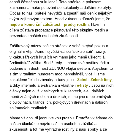
aspoň částečnou sukulencí. Tato stránka je pokusem
zaznamenat naše putování se sukulenty a dalšími xerofyty.
Občas to naši přátelé nevydrží a zpestří náš deník nějakým
svým zajímavým textem. Hned v úvodu zdůrazňujeme, že
nejde o
komerční záležitost - prodej rostlin
, hlavním
cílem zůstává propagace pěstování této skupiny rostlin a
prezentace našich osobních zkušeností.
Zašifrovaný název našich stránek v sobě skrývá pokus o
originální vtip. Jsme největší vahou "sukulentáři", což je
v kaktusářských kruzích vnímáno jako méně ušlechtilá,
"zelinářská" záliba. Budiž tedy – máme své rostliny rádi a
budeme s hrdostí nést ZELNOU vlajku světem. Abychom to
s tím virtuálním humorem moc nepřeháněli, vložili jsme
zakuklené "e" do závorky a tady jsou :
Zelné
i
Zelené listy
,
a díky internetu a e-stránkám vlastně i
e-listy
. Jsou na nich
články nejen o již klasických sukulentech, ale i dalších
méně známých rodech a druzích, mimo jiné o teplomilných
cibulovinách, tilandsiích, pokojových dřevinách a dalších
zajímavých rostlinách.
Máme všichni tři jednu velkou prosbu. Protože vkládáme do
našich článků co nejvíc našich osobních zážitků a
zkušeností a fotíme výhradně rostliny z naší sbírky a ze