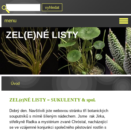
menu
ZEL(E)NÉ LISTY
Úvod
ZEL(e)NÉ LISTY = SUKULENTY
& spol.
Dobrý den. Navštívili jste webovou stránku tří botanických
souputníků s mírně šíleným nádechem. Jsme
rak Jirka,
střelkyně Radka a mystérium zvané Chróstal, nacházející
se ve vzájemné konjunkci společného pěstování rostlin s