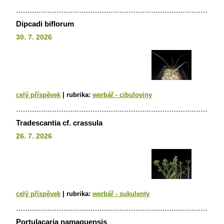
Dipcadi biflorum
30. 7. 2026
celý příspěvek
|
rubrika:
werbář - cibuloviny
Tradescantia cf. crassula
26. 7. 2026
celý příspěvek
|
rubrika:
werbář - sukulenty
Portulacaria namaquensis