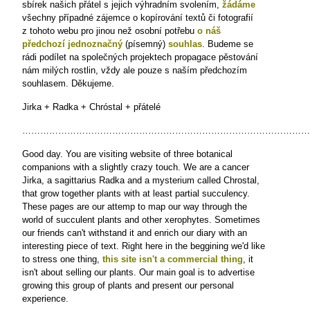
sbírek našich přátel s jejich výhradním svolením,
žádáme
všechny případné zájemce o kopírování textů či fotografií
z tohoto webu pro jinou než osobní potřebu
o náš
předchozí jednoznačný
(písemný)
souhlas
. Budeme se
rádi podílet na společných projektech propagace pěstování
nám milých rostlin, vždy ale pouze s naším předchozím
souhlasem. Děkujeme.
Jirka + Radka + Chróstal + přátelé
………………………………………………………………………………………
Good day. You are visiting website of three botanical
companions with a slightly crazy touch. We are a cancer
Jirka, a sagittarius Radka and a mysterium called Chrostal,
that grow together plants with at least partial succulency.
These pages are our attemp to map our way through the
world of succulent plants and other xerophytes. Sometimes
our friends can't withstand it and enrich our diary with an
interesting piece of text. Right here in the beggining we'd like
to stress one thing,
this
site
isn't a commercial thing
, it
isn't about selling our plants. Our main goal is to advertise
growing this group of plants and present our personal
experience.