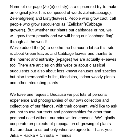
Name of our page (Zel(e)ne listy) is a cipherered try to make
an original joke. It is composed of words Zelne(cabbage),
Zelene(green) and Listy(leaves). People who grow cacti call
people who grow succulents as "Zelickari"(Cabbage
growers). But whether our plants our cabbages or not, we
will grow them proudly and we will bring our "cabbage flag"
through all the world!
We've added the (e) to soothe the humour a bit so this site
is about Green leaves and Cabbage leaves and thanks to
the internet and estranky (e-pages) we are actually e-leaves
too. There are articles on this website about classical
succulents but also about less known genuses and species
but also thermophilic bulbs, tilandsias, indoor woody plants
and other interesting plants.
We have one request. Because we put lots of personal
experience and photographies of our own collection and
collections of our friends, with their consent, we'd like to ask
you not to use our texts and photographies for other than
personal need without our prior written consent. We'll gladly
cooperate on projects of propagation of growing of plants
that are dear to us but only when we agree to. Thank you.
Jirka + Radka + Chróstal + friends