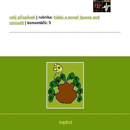
celý příspěvek
|
rubrika:
hádej a poraď (guess and
consult)
|
komentářů:
5
toplist