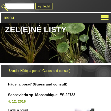
menu
ZEL(E)NÉ LISTY
Úvod
»
Hádej a poraď (Guess and consult)
Hádej a poraď (Guess and consult)
Sansevieria sp. Mocambique, ES 22733
4. 12. 2016
Hádej a poraď