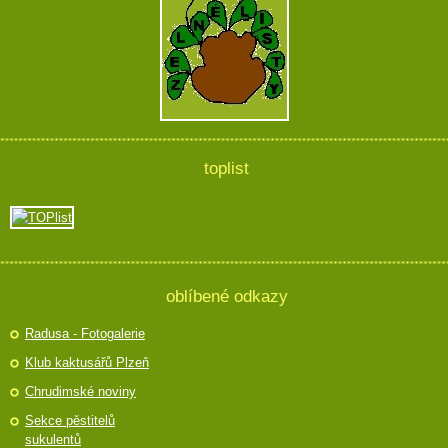
toplist
oblíbené odkazy
Radusa - Fotogalerie
Klub kaktusářů Plzeň
Chrudimské noviny
Sekce pěstitelů
sukulentů