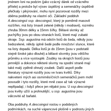
jménem loni na podzim (jako vzácný dárek od vzácného
přítele) a protože byl výsev úspěšný a semenáčky úspěšně
přečkaly i pikýrování, mohu nyní pozorovat rozdíly mezi
oběma poddruhy na vlastní oči. Základní poddruh
A.descoingsii ssp. descoingsii
, který je poměrně masově
rozšířen, má listy tmavě zelené (někdy i modravé), rozměru
zhruba 30mm délky a 15mm šířky. Bělavé skrnky až
puchýřky jsou po obou stranách listů, které mají zubaté
okraje.
Ssp. augustina
má odstín listů do šeda, někdy jsou
šedozelené, někdy úplně šedé podle množství slunce, které
na listy dopadá. Délka listů je do 15mm (jsou v podstatě
stejně široké jako dlouhé) a bělavé skvrnky jsou většího
průměru a více vystouplé. Zoubky na okrajích liostů jsou
jemnější a dokonce některé skvrny na spodní straně mají
také malý zpětně ohnutý zoubek. Další aspoň podle
literatury výrazné rozdíly jsou ve tvaru květů. Díky
nakvetení mých asi osmiměsíčních semenáčků jsem mohl
posoudit i tyto rozdíly, které mně zase až tak výrazné
nepřipadají, i když přece jen nějaké jsou. U
ssp.descoingsii
jsou květy užší a prohnutější, u
ssp. augustina
jsou
válcovité až baňaté.
Oba poddruhy
A.descoingsii
rostou v podobných
podmínkách, na suché vápencové plošině v podrostu jiných