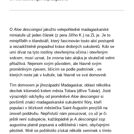
........................................................................................................
O
Aloe descoingsii
jakožto velepohledné madagaskarské
miniatuře už jeden článek (z pera Jiřího K.) na ZL je. Je to
minipříběh o tilandsiáři, který fascinován touto aloí postupně
a nezadržitelně propadnul kráse drobných sukulentů. Kdo se
umí dívat na tyto rostliny otevřenýma očima i otevřeným
srdcem, musí uznat, že zrovna tato alojka je skutečně velmi
přitažlivá. Nejenom svým původem, ale hlavně svým
proměnlivým zjevem, lišícím se podle podmínek , ve
kterých roste jak v kultuře, tak hlavně ve své domovině.
Tím domovem je jihozápadní Madagaskar, oblast několika
desítek kilometrů kolem města Toliara (dříve Tuleár). Jisté
výraznější odchylky od proměnlivé
Aloe descoingsii
si
povšimli znalci madagaskarské sukulentní flóry, kteří
populaci v blízkosti městečka Saint Augustin povýšili na
úroveň poddruhu. Nepřísluší nám posuzovat, co už je či
ještě není subspécie, každopádně je
A.descoingsii ssp.
augustina
platně popsaná a odlišitelná i námi, obyčejnými
pěstiteli. Mně se poštěstilo získat několik semínek s tímto