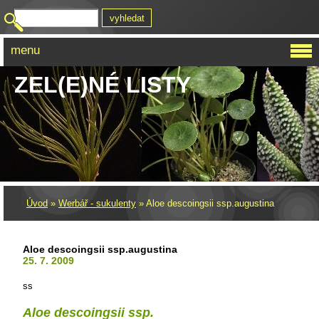
menu
ZEL(E)NÉ LISTY
Úvod
»
Werbář - sukulenty
»
Aloe descoingsii ssp.augustina
Aloe descoingsii ssp.augustina
25. 7. 2009
ss
Aloe descoingsii ssp.