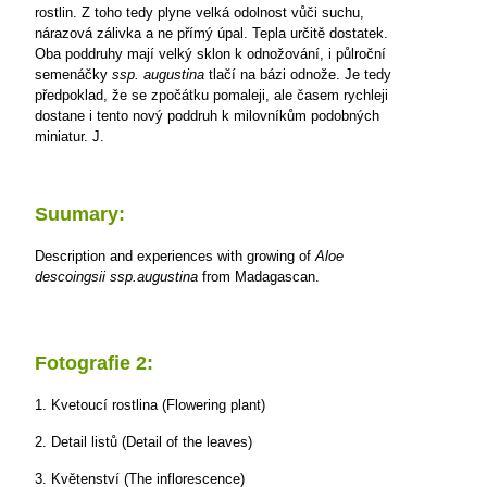
rostlin. Z toho tedy plyne velká odolnost vůči suchu,
nárazová zálivka a ne přímý úpal. Tepla určitě dostatek.
Oba poddruhy mají velký sklon k odnožování, i půlroční
semenáčky
ssp. augustina
tlačí na bázi odnože. Je tedy
předpoklad, že se zpočátku pomaleji, ale časem rychleji
dostane i tento nový poddruh k milovníkům podobných
miniatur.
J.
Suumary:
Description and experiences with growing of
Aloe
descoingsii
ssp.augustina
from Madagascan.
Fotografie 2:
1. Kvetoucí rostlina (Flowering plant)
2. Detail listů (Detail of the leaves)
3. Květenství (The inflorescence)