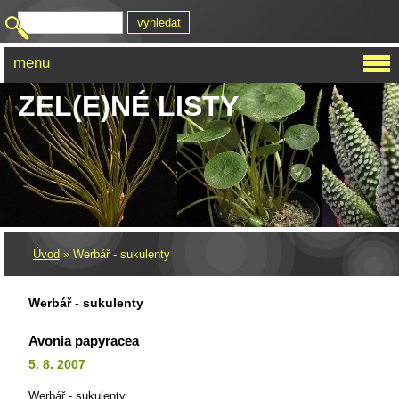
menu
ZEL(E)NÉ LISTY
Úvod
»
Werbář - sukulenty
Werbář - sukulenty
Avonia papyracea
5. 8. 2007
Werbář - sukulenty