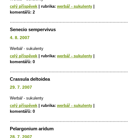
celý příspěvek
|
rubrika:
werbář - sukulenty
|
komentářů:
2
Senecio sempervivus
4. 8. 2007
Werbář - sukulenty
celý příspěvek
|
rubrika:
werbář - sukulenty
|
komentářů:
0
Crassula deltoidea
29. 7. 2007
Werbář - sukulenty
celý příspěvek
|
rubrika:
werbář - sukulenty
|
komentářů:
0
Pelargonium aridum
28. 7. 2007