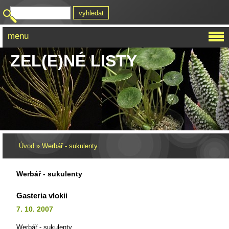
menu
ZEL(E)NÉ LISTY
Úvod
»
Werbář - sukulenty
Werbář - sukulenty
Gasteria vlokii
7. 10. 2007
Werbář - sukulenty