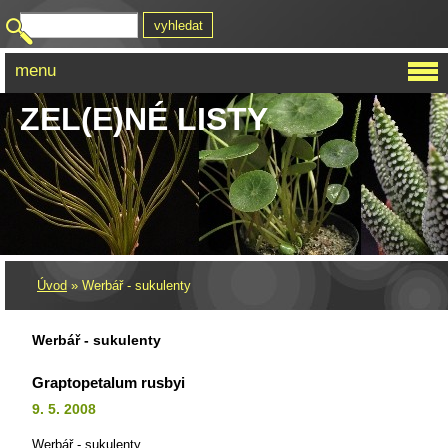
menu
ZEL(E)NÉ LISTY
Úvod
»
Werbář - sukulenty
Werbář - sukulenty
Graptopetalum rusbyi
9. 5. 2008
Werbář - sukulenty