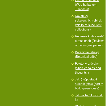
Werbář - tilandsie
(Web herbarium -
Tillandsia)
Návštěvy
sukulentních sbírek
(Visits of succulent
collections)
Recenze knih a webů
o rostlinách (Reviews
of books,webpages)
Botanické taháky
(Botanical cribs)
Fejetony a úvahy
(Short essaies and
thoughts )
Jak (ne)postavit
skleník (How (not) to
build greenhouse)
Jak na to (How to do
it)