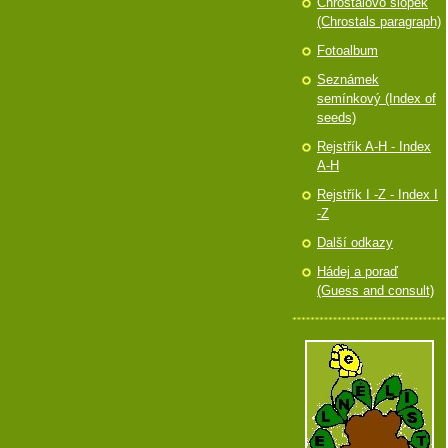
Chróstalovo slópek
(Chrostals paragraph)
Fotoalbum
Seznámek
semínkový (Index of
seeds)
Rejstřík A-H - Index
A-H
Rejstřík I -Z - Index I
-Z
Další odkazy
Hádej a poraď
(Guess and consult)