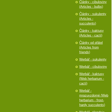
Články - cibuloviny
(Articles - bulbs)
Články - sukulenty
(Articles -
succulents)
Články - kaktusy
(Articles - cacti)
Články od přátel
(Articles from
friends)
Werbář - sukulenty
Werbář - cibuloviny
Werbář - kaktusy
(Web herbarium -
cacti)
Werbář -
mrazuvzdorné (Web
herbarium - frost-
hardy succulents)