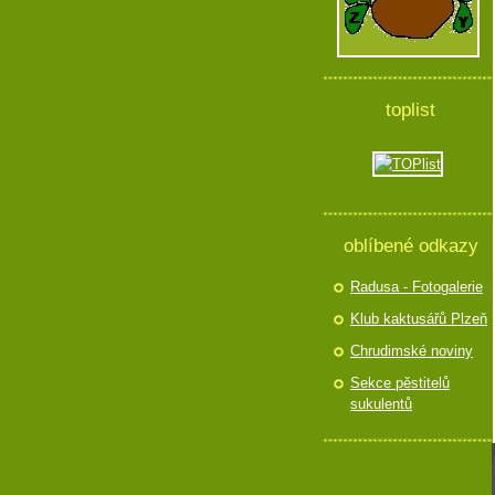
toplist
oblíbené odkazy
Radusa - Fotogalerie
Klub kaktusářů Plzeň
Chrudimské noviny
Sekce pěstitelů
sukulentů