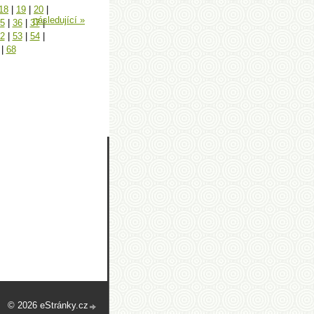
18
|
19
|
20
|
následující »
5
|
36
|
37
|
2
|
53
|
54
|
|
68
© 2026 eStránky.cz