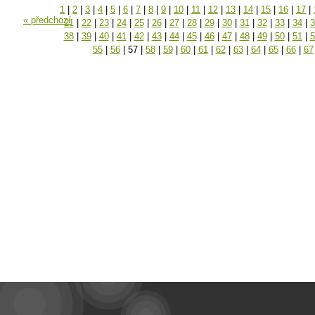
1
|
2
|
3
|
4
|
5
|
6
|
7
|
8
|
9
|
10
|
11
|
12
|
13
|
14
|
15
|
16
|
17
|
« předchozí
21
|
22
|
23
|
24
|
25
|
26
|
27
|
28
|
29
|
30
|
31
|
32
|
33
|
34
|
3
38
|
39
|
40
|
41
|
42
|
43
|
44
|
45
|
46
|
47
|
48
|
49
|
50
|
51
|
5
55
|
56
|
57
|
58
|
59
|
60
|
61
|
62
|
63
|
64
|
65
|
66
|
67