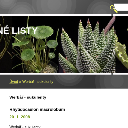
NÉ LISTY
Úvod
»
Werbář - sukulenty
Werbář - sukulenty
Rhytidocaulon macrolobum
20. 1. 2008
Werbář - sukulenty