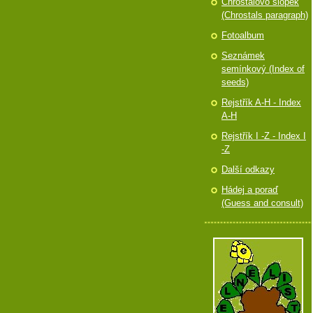
Chróstalovo slópek
(Chrostals paragraph)
Fotoalbum
Seznámek
semínkový (Index of
seeds)
Rejstřík A-H - Index
A-H
Rejstřík I -Z - Index I
-Z
Další odkazy
Hádej a poraď
(Guess and consult)