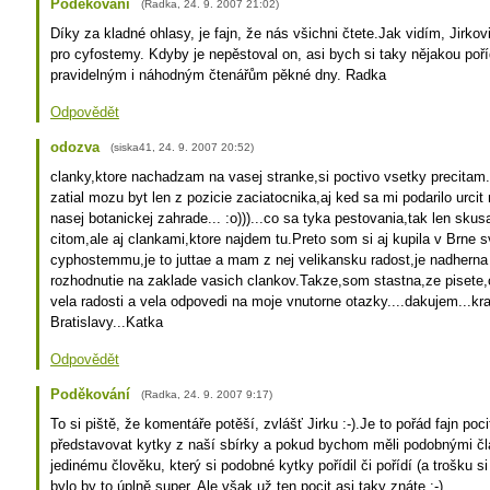
Poděkování
(
Radka
,
24. 9. 2007
21:02
)
Díky za kladné ohlasy, je fajn, že nás všichni čtete.Jak vidím, Jirkovi
pro cyfostemy. Kdyby je nepěstoval on, asi bych si taky nějakou poříd
pravidelným i náhodným čtenářům pěkné dny. Radka
Odpovědět
odozva
(
siska41
,
24. 9. 2007
20:52
)
clanky,ktore nachadzam na vasej stranke,si poctivo vsetky precita
zatial mozu byt len z pozicie zaciatocnika,aj ked sa mi podarilo urcit 
nasej botanickej zahrade... :o)))...co sa tyka pestovania,tak len sku
citom,ale aj clankami,ktore najdem tu.Preto som si aj kupila v Brne s
cyphostemmu,je to juttae a mam z nej velikansku radost,je nadherna 
rozhodnutie na zaklade vasich clankov.Takze,som stastna,ze pisete,
vela radosti a vela odpovedi na moje vnutorne otazky....dakujem...k
Bratislavy...Katka
Odpovědět
Poděkování
(
Radka
,
24. 9. 2007
9:17
)
To si piště, že komentáře potěší, zvlášť Jirku :-).Je to pořád fajn poci
představovat kytky z naší sbírky a pokud bychom měli podobnými č
jedinému člověku, který si podobné kytky pořídil či pořídí (a trošku si
bylo by to úplně super. Ale však už ten pocit asi taky znáte :-).