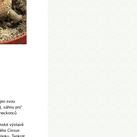
 jen svou
), sáhnu pro“
oneckonců
ěnské výstavě
vého
Cissus
lánku. Tenkrát