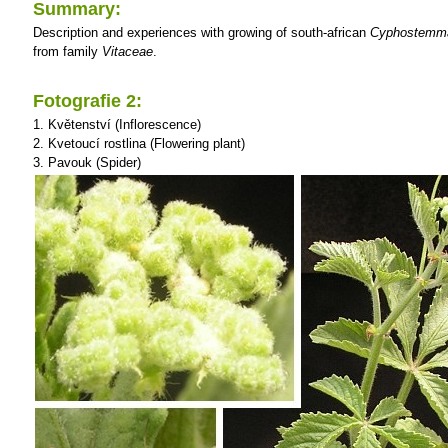
Summary:
Description and experiences with growing of south-african
Cyphostemma
from family
Vitaceae
.
Fotografie 2:
1. Květenství (Inflorescence)
2. Kvetoucí rostlina (Flowering plant)
3. Pavouk (Spider)