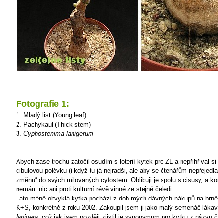
Fotografie 1:
1. Mladý list (Young leaf)
2. Pachykaul (Thick stem)
3.
Cyphostemma lanigerum
...............................................
Abych zase trochu zatočil osudím s loterií kytek pro ZL a nepřihříval si
cibulovou polévku (i když tu já nejradši, ale aby se čtenářům nepřejedla
změnu“ do svých milovaných cyfostem. Oblibuji je spolu s cisusy, a k
nemám nic ani proti kulturní révě vinné ze stejné čeledi.
Tato méně obvyklá kytka pochází z dob mých dávných nákupů na brn
K+S, konkrétně z roku 2002. Zakoupil jsem ji jako malý semenáč láka
lanigera
, což jak jsem později zjistil je synonymum pro kytku z názvu č