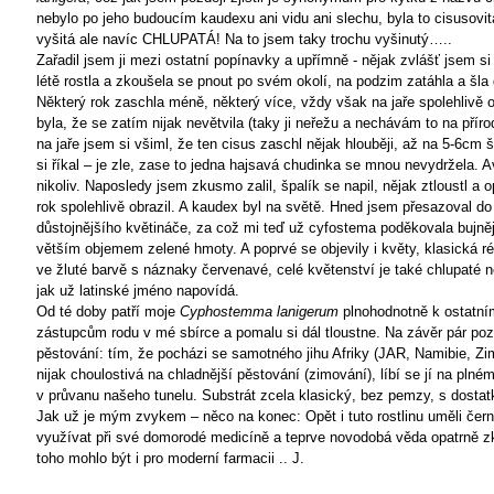
nebylo po jeho budoucím kaudexu ani vidu ani slechu, byla to cisusovitá
vyšitá ale navíc CHLUPATÁ! Na to jsem taky trochu vyšinutý…..
Zařadil jsem ji mezi ostatní popínavky a upřímně - nějak zvlášť jsem si
létě rostla a zkoušela se pnout po svém okolí, na podzim zatáhla a šla
Některý rok zaschla méně, některý více, vždy však na jaře spolehlivě 
byla, že se zatím nijak nevětvila (taky ji neřežu a nechávám to na příro
na jaře jsem si všiml, že ten cisus zaschl nějak hlouběji, až na 5-6cm š
si říkal – je zle, zase to jedna hajsavá chudinka se mnou nevydržela.
nikoliv. Naposledy jsem zkusmo zalil, špalík se napil, nějak ztloustl a 
rok spolehlivě obrazil. A kaudex byl na světě. Hned jsem přesazoval do
důstojnějšího květináče, za což mi teď už cyfostema poděkovala bujně
větším objemem zelené hmoty. A poprvé se objevily i květy, klasická ré
ve žluté barvě s náznaky červenavé, celé květenství je také chlupaté ne
jak už latinské jméno napovídá.
Od té doby patří moje
Cyphostemma lanigerum
plnohodnotně k ostatn
zástupcům rodu v mé sbírce a pomalu si dál tloustne. Na závěr pár po
pěstování: tím, že pocházi se samotného jihu Afriky (JAR, Namibie, Z
nijak choulostivá na chladnější pěstování (zimování), líbí se jí na plném
v průvanu našeho tunelu. Substrát zcela klasický, bez pemzy, s dosta
Jak už je mým zvykem – něco na konec: Opět i tuto rostlinu uměli če
využívat při své domorodé medicíně a teprve novodobá věda opatrně 
toho mohlo být i pro moderní farmacii ..
J.