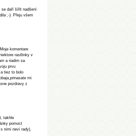
 se daří šířit nadšení
ila ;-). Přeju všem
m.Moje komentare
niektore rastlinky v
sam a riadim sa
voju prvu
a tiez to bolo
obaja,prinasate mi
rasne pozdravy z
t, takhle
lánky pomoct
 s nimi neví rady),