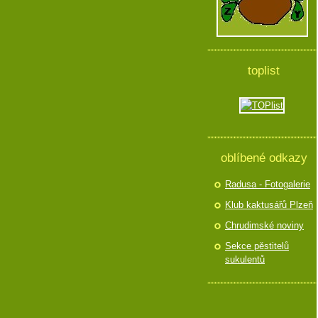
toplist
oblíbené odkazy
Radusa - Fotogalerie
Klub kaktusářů Plzeň
Chrudimské noviny
Sekce pěstitelů
sukulentů