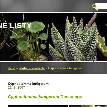
NÉ LISTY
Úvod
»
Werbář - sukulenty
»
Cyphostemma lanigerum
Cyphostemma lanigerum
22. 9. 2007
Cyphostemma lanigerum
Descoings