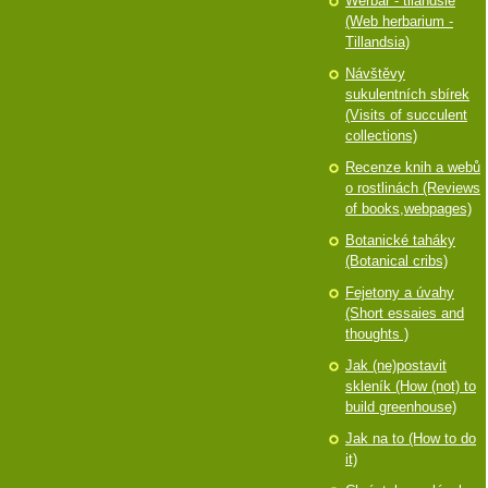
Werbář - tilandsie
(Web herbarium -
Tillandsia)
Návštěvy
sukulentních sbírek
(Visits of succulent
collections)
Recenze knih a webů
o rostlinách (Reviews
of books,webpages)
Botanické taháky
(Botanical cribs)
Fejetony a úvahy
(Short essaies and
thoughts )
Jak (ne)postavit
skleník (How (not) to
build greenhouse)
Jak na to (How to do
it)