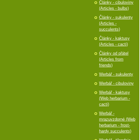
Články - cibuloviny
(Articles - bulbs)
Články - sukulenty
(Articles -
succulents)
Články - kaktusy
(Articles - cacti)
Články od přátel
(Articles from
friends)
Werbář - sukulenty
Werbář - cibuloviny
Werbář - kaktusy
(Web herbarium -
cacti)
Werbář -
mrazuvzdorné (Web
herbarium - frost-
hardy succulents)