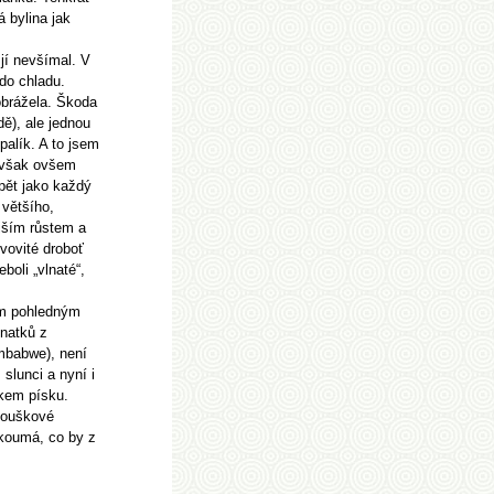
 bylina jak
 jí nevšímal. V
 do chladu.
obrážela. Škoda
dě), ale jednou
palík. A to jsem
 Avšak ovšem
opět jako každý
 většího,
jším růstem a
vovité droboť
boli „vlnaté“,
ím pohledným
znatků z
imbabwe), není
 slunci a nyní i
tkem písku.
rnouškové
zkoumá, co by z