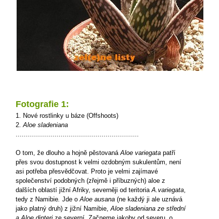
Fotografie 1:
1. Nové rostlinky u báze (Offshoots)
2.
Aloe sladeniana
...............................................................
O tom, že dlouho a hojně pěstovaná
Aloe variegata
patří
přes svou dostupnost k velmi ozdobným sukulentům, není
asi potřeba přesvědčovat. Proto je velmi zajímavé
společenství podobných (zřejmě i příbuzných) aloe z
dalších oblastí jižní Afriky, severněji od teritoria
A.variegata
,
tedy z Namibie
.
Jde o
Aloe ausana
(ne každý ji
ale uznává
jako platný druh) z jižní Namibie,
Aloe sladeniana ze střední
a Aloe dinteri
ze severní. Začneme jakoby od severu, o