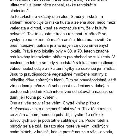
„dinterce“ už jsem něco napsal, takže tentokrát o
sladenianě.
Je to zvláštní a vzácný druh aloe. Stručným školním
slohem řečeno : „je to nízká tlustá a zelená aloe, něco mezi
variegata a dinteri, která se vyznačuje tím, že v kultuře
nekvete“. Tak to zkusíme trochu rozebrat. V přírodě se
vyskytuje na extrémně malém areálu, literatura hovoří, že
přes intenzivní pátrání je známa jen ze dvou omezených
lokalit. Právě tyto lokality byly v 60. a 70. letech značně
redukovány intenzivním sběrem pro obchod se sukulenty. V
posledních letech se tedy v podstatě s lokalitními rostlinami
vůbec neobchoduje a i kulturní kytky se seženou jen zřídka.
Jsou to pravděpodobně vegetativně množené rostliny z
několika dříve sbíraných klonů. Tím se pravděpodobně ještě
víc podporuje přirozená schopnost sladeniany v dobrých
pěstebních podmínkách intenzivně odnožovat a naopak se
tlumí její touha po kvetení.
Ono asi vše souvisí se vším. Chytré knihy píšou o
A.sladeniana
jako o nejmenší aloi světa. To z těch rostlin,
co znám a mám, nemohu potvrdit, myslím že několik
trávovitých aloí je podstatně subtilnějších. Podle fotek z
přírody se ale zdá, že tato aloe roste ve velmi krušných
podmínkách, v krajině, kde je prostě nouze o vše - o vodu,