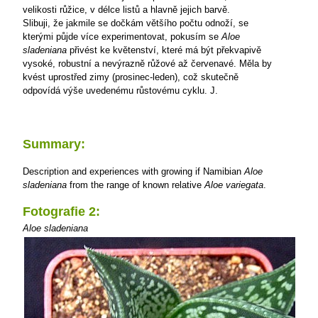
velikosti růžice, v délce listů a hlavně jejich barvě.
Slibuji, že jakmile se dočkám většího počtu odnoží, se
kterými půjde více experimentovat, pokusím se
Aloe
sladeniana
přivést ke květenství, které má být překvapivě
vysoké, robustní a nevýrazně růžové až červenavé. Měla by
kvést uprostřed zimy (prosinec-leden), což skutečně
odpovídá výše uvedenému růstovému cyklu.
J.
Summary:
Description and experiences with growing if Namibian
Aloe
sladeniana
from the range of known relative
Aloe variegata
.
Fotografie 2:
Aloe sladeniana