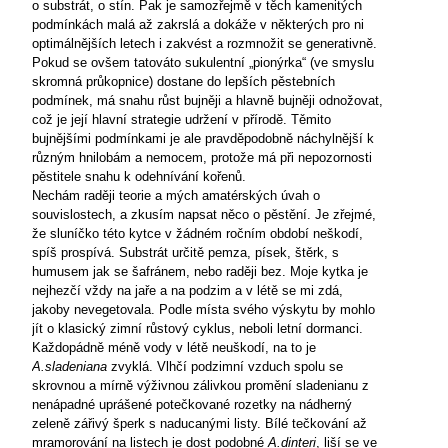
o substrát, o stín. Pak je samozřejmě v těch kamenitých
podmínkách malá až zakrslá a dokáže v některých pro ni
optimálnějších letech i zakvést a rozmnožit se generativně.
Pokud se ovšem tatováto sukulentní „pionýrka“ (ve smyslu
skromná průkopnice) dostane do lepších pěstebních
podmínek, má snahu růst bujněji a hlavně bujněji odnožovat,
což je její hlavní strategie udržení v přírodě. Těmito
bujnějšími podmínkami je ale pravděpodobně náchylnější k
různým hnilobám a nemocem, protože má při nepozornosti
pěstitele snahu k odehnívání kořenů.
Nechám raději teorie a mých amatérských úvah o
souvislostech, a zkusím napsat něco o pěstění. Je zřejmé,
že sluníčko této kytce v žádném ročním období neškodí,
spíš prospívá. Substrát určitě pemza, písek, štěrk, s
humusem jak se šafránem, nebo raději bez. Moje kytka je
nejhezčí vždy na jaře a na podzim a v létě se mi zdá,
jakoby nevegetovala. Podle místa svého výskytu by mohlo
jít o klasický zimní růstový cyklus, neboli letní dormanci.
Každopádně méně vody v létě neuškodí, na to je
A.sladeniana
zvyklá. Vlhčí podzimní vzduch spolu se
skrovnou a mírně výživnou zálivkou promění sladenianu z
nenápadné uprášené potečkované rozetky na nádherný
zeleně zářivý šperk s naducanými listy. Bílé tečkování až
mramorování na listech je dost podobné
A.dinteri
, liší se ve