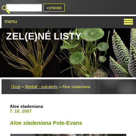
menu
ZEL(E)NÉ LISTY
Úvod
»
Werbář - sukulenty
»
Aloe sladeniana
Aloe sladeniana
7. 10. 2007
Aloe sladeniana
Pole-Evans