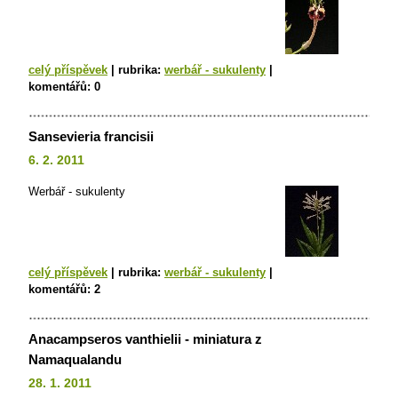
celý příspěvek
|
rubrika:
werbář - sukulenty
|
komentářů:
0
Sansevieria francisii
6. 2. 2011
Werbář - sukulenty
celý příspěvek
|
rubrika:
werbář - sukulenty
|
komentářů:
2
Anacampseros vanthielii - miniatura z
Namaqualandu
28. 1. 2011