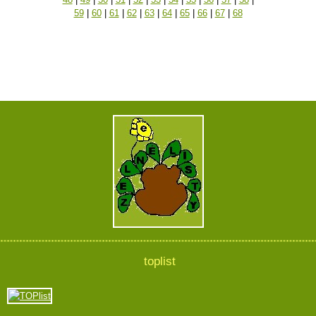
59
|
60
|
61
|
62
|
63
|
64
|
65
|
66
|
67
|
68
toplist