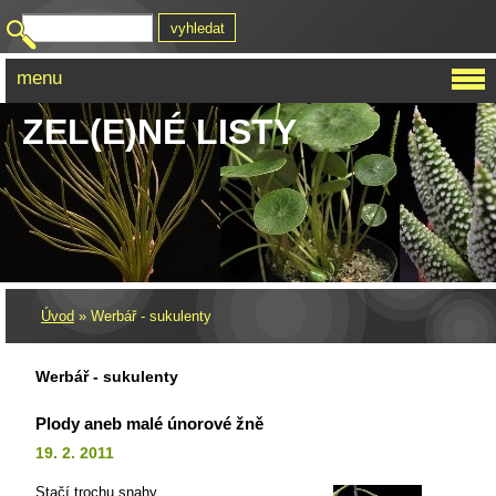
menu
ZEL(E)NÉ LISTY
Úvod
»
Werbář - sukulenty
Werbář - sukulenty
Plody aneb malé únorové žně
19. 2. 2011
Stačí trochu snahy...