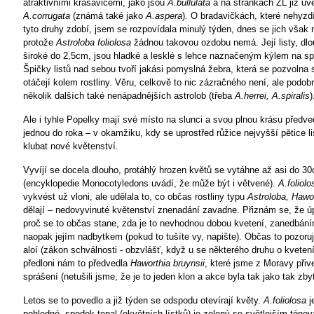
atraktivními krasavicemi, jako jsou
A.bullulata
a na stránkách ZL již u
A.corrugata
(známá také jako
A.aspera
). O bradavičkách, které nehyzd
tyto druhy zdobí, jsem se rozpovídala minulý týden, dnes se jich však
protože
Astroloba foliolosa
žádnou takovou ozdobu nemá. Její listy, dl
široké do 2,5cm, jsou hladké a lesklé s lehce naznačeným kýlem na sp
Špičky listů nad sebou tvoří jakási pomyslná žebra, která se pozvolna s
otáčejí kolem rostliny. Věru, celkově to nic zázračného není, ale podo
několik dalších také nenápadnějších astrolob (třeba
A.herrei, A.spiralis
)
Ale i tyhle Popelky mají své místo na slunci a svou plnou krásu předve
jednou do roka – v okamžiku, kdy se uprostřed růžice nejvyšší pětice l
klubat nové květenství.
Vyvíjí se docela dlouho, protáhlý hrozen květů se vytáhne až asi do 3
(encyklopedie Monocotyledons uvádí, že může být i větvené).
A.foliolo
vykvést už vloni, ale udělala to, co občas rostliny typu
Astroloba, Hawo
dělají – nedovyvinuté květenství znenadání zavadne. Přiznám se, že ú
proč se to občas stane, zda je to nevhodnou dobou kvetení, zanedbání
naopak jejím nadbytkem (pokud to tušíte vy, napište). Občas to pozoruj
aloí (zákon schválnosti - obzvlášť, když u se některého druhu o kvetení
předloni nám to předvedla
Haworthia bruynsii
, které jsme z Moravy přiv
sprášení (netušili jsme, že je to jeden klon a akce
byla tak jako tak zby
Letos se to povedlo a již týden se odspodu otevírají květy.
A.foliolosa
j
pohledné, spodek tepal (okvětních lístků) je zelený se světlejším tóno