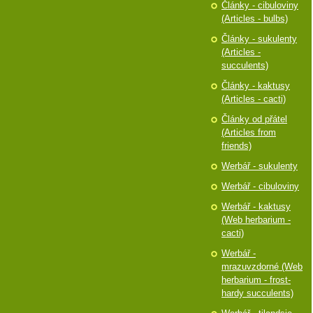
Články - cibuloviny
(Articles - bulbs)
Články - sukulenty
(Articles -
succulents)
Články - kaktusy
(Articles - cacti)
Články od přátel
(Articles from
friends)
Werbář - sukulenty
Werbář - cibuloviny
Werbář - kaktusy
(Web herbarium -
cacti)
Werbář -
mrazuvzdorné (Web
herbarium - frost-
hardy succulents)