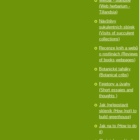
Werbář - tilandsie
(Web herbarium -
Tillandsia)
Návštěvy
sukulentních sbírek
(Visits of succulent
collections)
Recenze knih a webů
o rostlinách (Reviews
of books,webpages)
Botanické taháky
(Botanical cribs)
Fejetony a úvahy
(Short essaies and
thoughts )
Jak (ne)postavit
skleník (How (not) to
build greenhouse)
Jak na to (How to do
it)