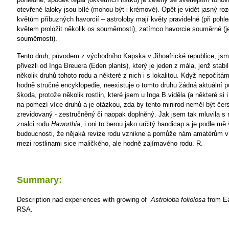
otevřené laloky jsou bílé (mohou být i krémové). Opět je vidět jasný rozd
květům příbuzných havorcií – astroloby mají květy pravidelné (při pohle
květem proložit několik os souměrnosti), zatímco havorcie souměrné (j
souměrnosti).
Tento druh, původem z východního Kapska v Jihoafrické republice, jsme
přivezli od Inga Breuera (Eden plants), který je jeden z mála, jenž stabi
několik druhů tohoto rodu a některé z nich i s lokalitou. Když nepočítá
hodně stručné encyklopedie, neexistuje o tomto druhu žádná aktuální pu
škoda, protože několik rostlin, které jsem u Inga B.viděla (a některé si i 
na pomezí více druhů a je otázkou, zda by tento minirod neměl být čer
zrevidovaný - zestručněný či naopak doplněný. Jak jsem tak mluvila s 
znalci rodu
Haworthia
, i oni to berou jako určitý handicap a je podle mě
budoucnosti, že nějaká revize rodu vznikne a pomůže nám amatérům v l
mezi rostlinami sice maličkého, ale hodně zajímavého rodu.
R.
Summary:
Description nad experiences with growing of
Astroloba foliolosa
from Ea
RSA.