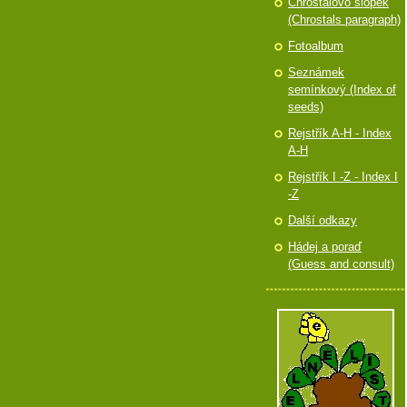
Chróstalovo slópek
(Chrostals paragraph)
Fotoalbum
Seznámek
semínkový (Index of
seeds)
Rejstřík A-H - Index
A-H
Rejstřík I -Z - Index I
-Z
Další odkazy
Hádej a poraď
(Guess and consult)