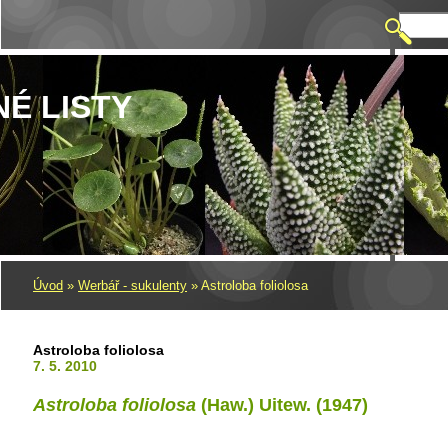
NÉ LISTY
Úvod
»
Werbář - sukulenty
»
Astroloba foliolosa
Astroloba foliolosa
7. 5. 2010
Astroloba foliolosa
(Haw.) Uitew. (1947)