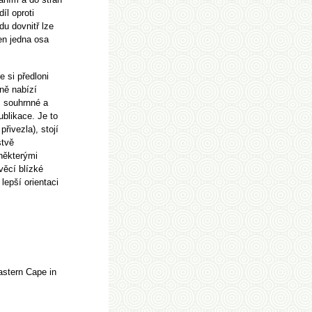
íl oproti
du dovnitř lze
en jedna osa
 si předloni
lně nabízí
m souhrnné a
blikace. Je to
přivezla), stojí
stvě
některými
 věcí blízké
epší orientaci
stern Cape in