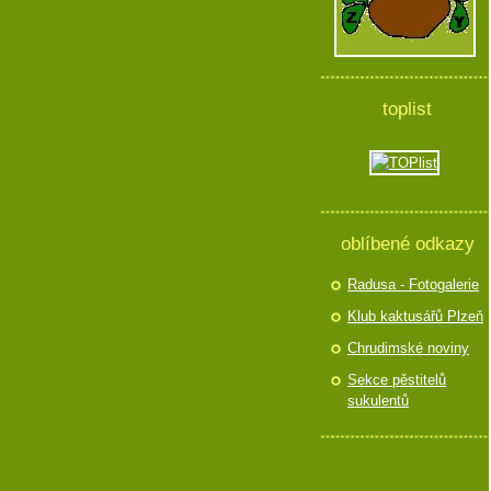
toplist
oblíbené odkazy
Radusa - Fotogalerie
Klub kaktusářů Plzeň
Chrudimské noviny
Sekce pěstitelů
sukulentů