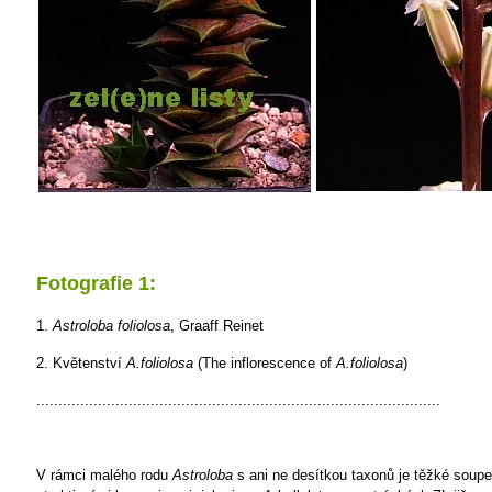
Fotografie 1:
1.
Astroloba foliolosa
, Graaff Reinet
2. Květenství
A.foliolosa
(The inflorescence of
A.foliolosa
)
............................................................................................
V rámci malého rodu
Astroloba
s ani
ne desítkou taxonů je těžké soupeř