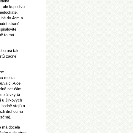
vedená
í, ale kupodivu
 nedočkáte,
ouhé do 4cm a
odní straně.
pirálovitě
bně to má
.
dou asi tak
istů začne
0cm
sa
mohla
rthia
či
Aloe
plně netuším,
m zálivky či
i u Jirkových
 hodně stojí) a
ezli druhou na
tečná).
e má docela
váním a do stran