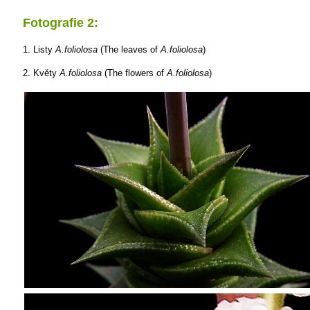
Fotografie 2:
1. Listy
A.foliolosa
(The leaves of
A.foliolosa
)
2. Květy
A.foliolosa
(The flowers of
A.foliolosa
)