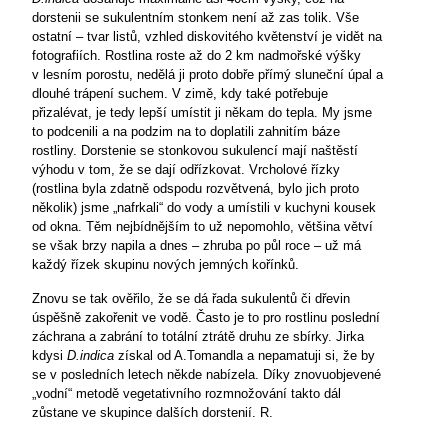
dorstenii se sukulentním stonkem není až zas tolik. Vše
ostatní – tvar listů, vzhled diskovitého květenství je vidět na
fotografiích. Rostlina roste až do
2 km
nadmořské výšky
v lesním porostu, nedělá ji proto dobře přímý sluneční úpal a
dlouhé trápení suchem. V zimě, kdy také potřebuje
přizalévat, je tedy lepší umístit ji někam do tepla. My jsme
to podcenili a na podzim na to doplatili zahnitím báze
rostliny. Dorstenie se stonkovou sukulencí mají naštěstí
výhodu v tom, že se dají odřízkovat. Vrcholové řízky
(rostlina byla zdatně odspodu rozvětvená, bylo jich proto
několik) jsme „nafrkali“ do vody a umístili v kuchyni kousek
od okna. Těm nejbídnějším to už nepomohlo, většina větví
se však brzy napila a dnes – zhruba po půl roce – už má
každý řízek skupinu nových jemných kořínků.
Znovu se tak ověřilo, že se dá řada sukulentů či dřevin
úspěšně zakořenit ve vodě. Často je to pro rostlinu poslední
záchrana a zabrání to totální ztrátě druhu ze sbírky. Jirka
kdysi
D.indica
získal od A.Tomandla a nepamatuji si, že by
se v posledních letech někde nabízela. Díky znovuobjevené
„vodní“ metodě vegetativního rozmnožování takto dál
zůstane ve skupince dalších dorstenií.
R.