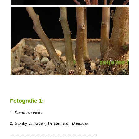
Fotografie 1:
1.
Dorstenia indica
2. Stonky
D.indica
(The stems of
D.indica
)
.....................................................................