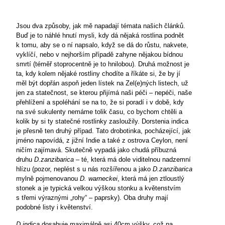
Jsou dva způsoby, jak mě napadají témata našich článků.
Buď je to náhlé hnutí mysli, kdy dá nějaká rostlina podnět
k tomu, aby se o ní napsalo, když se dá do růstu, nakvete,
vyklíčí, nebo v nejhorším případě zahyne nějakou bídnou
smrtí (téměř stoprocentně je to hnilobou). Druhá možnost je
ta, kdy kolem nějaké rostliny chodíte a říkáte si, že by jí
měl být dopřán aspoň jeden lístek na Zel(e)ných listech, už
jen za statečnost, se kterou přijímá naši péči – nepéči, naše
přehlížení a spoléhání se na to, že si poradí i v době, kdy
na své sukulenty nemáme tolik času, co bychom chtěli a
kolik by si ty statečné rostlinky zasloužily. Dorstenia indica
je přesně ten druhý případ. Tato drobotinka, pocházející, jak
jméno napovídá, z jižní Indie a také z ostrova Ceylon, není
ničím zajímavá. Skutečně vypadá jako chudá příbuzná
druhu
D.zanzibarica
– té, která má dole viditelnou nadzemní
hlízu (pozor, neplést s u nás rozšířenou a jako
D.zanzibarica
mylně pojmenovanou
D. warneckei
, která má jen ztloustlý
stonek a je typická velkou výškou stonku a květenstvím
s třemi výraznými „rohy“ – paprsky). Oba druhy mají
podobné listy i květenství.
D.indica
dosahuje maximálně asi 40cm výšky, což na