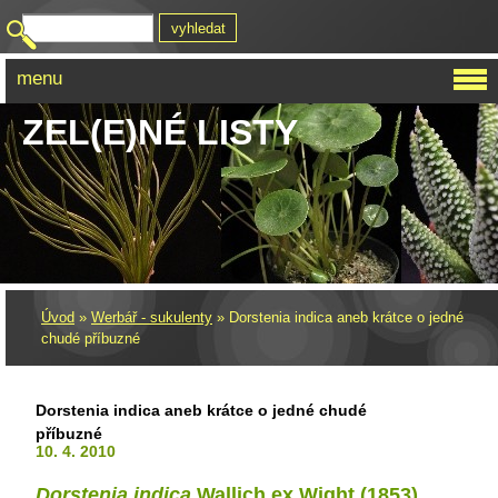
menu
ZEL(E)NÉ LISTY
Úvod
»
Werbář - sukulenty
»
Dorstenia indica aneb krátce o jedné
chudé příbuzné
Dorstenia indica aneb krátce o jedné chudé
příbuzné
10. 4. 2010
Dorstenia indica
Wallich ex Wight (1853)