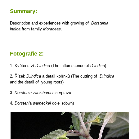
Summary:
Description and experiences with growing of
Dorstenia
indica
from family
Moraceae
.
Fotografie 2:
1. Květenství
D.indica
(The inflorescence of
D.indica
)
2. Řízek
D.indica
a detail kořínků (The cutting of
D.indica
and the detail of young roots)
3.
Dorstenia zanzibarensis
vpravo
4.
Dorstenia warneckei
dole (down)