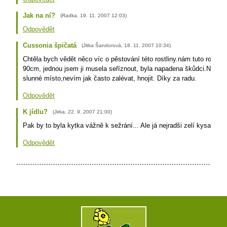
Jak na ní?
(
Radka
,
19. 11. 2007
12:03
)
Odpovědět
Cussonia špičatá
(
Jitka Šandorová
,
18. 11. 2007
10:34
)
Chtěla bych vědět něco víc o pěstování této rostliny.nám tuto rostli
90cm, jednou jsem ji musela seříznout, byla napadena škůdci.Nevím,
slunné místo,nevím jak často zalévat, hnojit. Díky za radu.
Odpovědět
K jídlu?
(
Jirka
,
22. 9. 2007
21:00
)
Pak by to byla kytka vážně k sežrání... Ale já nejradši zelí kysaný.
Odpovědět