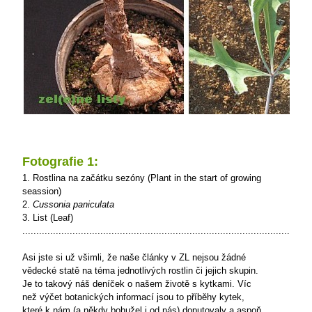
Fotografie 1:
1. Rostlina na začátku sezóny (Plant in the start of growing
seassion)
2.
Cussonia paniculata
3. List (Leaf)
........................................................................................................
Asi jste si už všimli, že naše články v ZL nejsou žádné
vědecké statě na téma jednotlivých rostlin či jejich skupin.
Je to takový náš deníček o našem životě s kytkami. Víc
než výčet botanických informací jsou to příběhy kytek,
které k nám (a někdy bohužel i od nás) doputovaly a aspoň