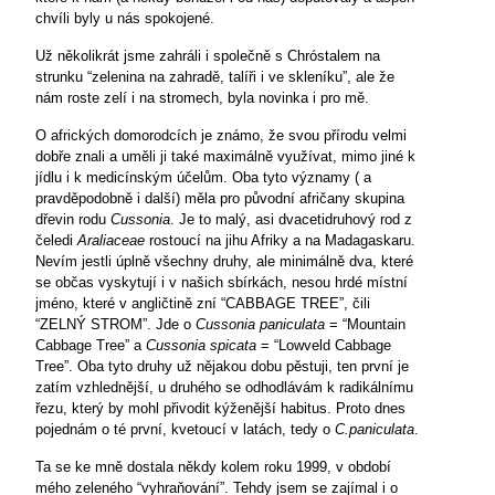
chvíli byly u nás spokojené.
Už několikrát jsme zahráli i společně s Chróstalem na
strunku “zelenina na zahradě, talíři i ve skleníku”, ale že
nám roste zelí i na stromech, byla novinka i pro mě.
O afrických domorodcích je známo, že svou přírodu velmi
dobře znali a uměli ji také maximálně využívat, mimo jiné k
jídlu i k medicínským účelům. Oba tyto významy ( a
pravděpodobně i další) měla pro původní afričany skupina
dřevin rodu
Cussonia
. Je to malý, asi dvacetidruhový rod z
čeledi
Araliaceae
rostoucí na jihu Afriky a na Madagaskaru.
Nevím jestli úplně všechny druhy, ale minimálně dva, které
se občas vyskytují i v našich sbírkách, nesou hrdé místní
jméno, které v angličtině zní “CABBAGE TREE”, čili
“ZELNÝ STROM”. Jde o
Cussonia paniculata
= “Mountain
Cabbage Tree” a
Cussonia spicata
= “Lowveld Cabbage
Tree”. Oba tyto druhy už nějakou dobu pěstuji, ten první je
zatím vzhlednější, u druhého se odhodlávám k radikálnímu
řezu, který by mohl přivodit kýženější habitus. Proto dnes
pojednám o té první, kvetoucí v latách, tedy o
C.paniculata
.
Ta se ke mně dostala někdy kolem roku 1999, v období
mého zeleného “vyhraňování”. Tehdy jsem se zajímal i o