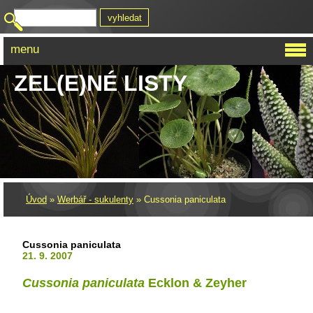
menu
ZEL(E)NÉ LISTY
Úvod
»
Werbář - sukulenty
»
Cussonia paniculata
Cussonia paniculata
21. 9. 2007
Cussonia paniculata
Ecklon
& Zeyher