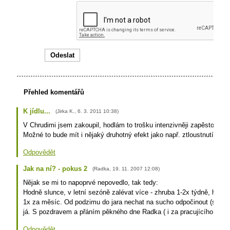
Přehled komentářů
K jídlu...
(
Jirka K.
,
6. 3. 2011
10:38
)
V Chrudimi jsem zakoupil, hodlám to trošku intenzivněji zapěstovat 
Možné to bude mít i nějaký druhotný efekt jako např. ztloustnutí kmín
Odpovědět
Jak na ní? - pokus 2
(
Radka
,
19. 11. 2007
12:08
)
Nějak se mi to napoprvé nepovedlo, tak tedy:
Hodně slunce, v letní sezóně zalévat více - zhruba 1-2x týdně, hnoji
1x za měsíc. Od podzimu do jara nechat na sucho odpočinout (shodí l
já. S pozdravem a přáním pěkného dne Radka ( i za pracujícího Jirku
Odpovědět