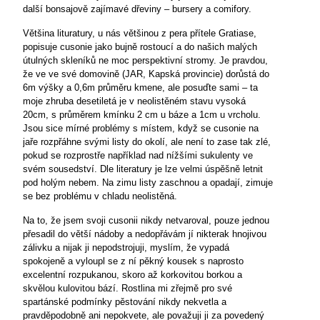
další bonsajově zajímavé dřeviny – bursery a comifory.
Většina lituratury, u nás většinou z pera přítele Gratiase,
popisuje cusonie jako bujně rostoucí a do našich malých
útulných skleníků ne moc perspektivní stromy. Je pravdou,
že ve ve své domovině (JAR, Kapská provincie) dorůstá do
6m výšky a 0,6m průměru kmene, ale posuďte sami – ta
moje zhruba desetiletá je v neolistěném stavu vysoká
20cm, s průměrem kmínku
2 cm
u báze a 1cm u vrcholu.
Jsou sice mírné problémy s místem, když se cusonie na
jaře rozpřáhne svými listy do okolí, ale není to zase tak zlé,
pokud se rozprostře například nad nížšími sukulenty ve
svém sousedství. Dle literatury je lze velmi úspěšně letnit
pod holým nebem. Na zimu listy zaschnou a opadají, zimuje
se bez problému v chladu neolistěná.
Na to, že jsem svoji cusonii nikdy netvaroval, pouze jednou
přesadil do větší nádoby a nedopřávám jí nikterak hnojivou
zálivku a nijak ji nepodstrojuji, myslím, že vypadá
spokojeně a vyloupl se z ní pěkný kousek s naprosto
excelentní rozpukanou, skoro až korkovitou borkou a
skvělou kulovitou bází.
Rostlina mi zřejmě pro své
spartánské podmínky pěstování nikdy nekvetla a
pravděpodobně ani nepokvete, ale považuji ji za povedený