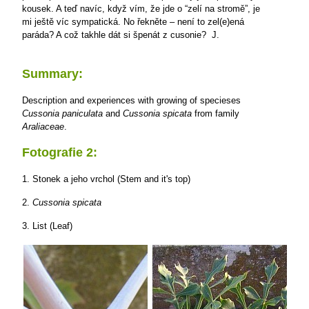
kousek. A teď navíc, když vím, že jde o “zelí na stromě”, je
mi ještě víc sympatická. No řekněte – není to zel(e)ená
paráda? A což takhle dát si špenát z cusonie?
J.
Summary:
D
escription and experiences with growing of specieses
Cussonia paniculata
and
Cussonia
spicata
from family
Araliaceae
.
Fotografie 2:
1. Stonek a jeho vrchol (Stem and it's top)
2.
Cussonia spicata
3. List (Leaf)