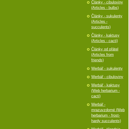
Články - cibuloviny
(Articles - bulbs)
Články - sukulenty
(Articles -
succulents)
Články - kaktusy
(Articles - cacti)
Články od přátel
(Articles from
friends)
Werbář - sukulenty
Werbář - cibuloviny
Werbář - kaktusy
(Web herbarium -
cacti)
Werbář -
mrazuvzdorné (Web
herbarium - frost-
hardy succulents)