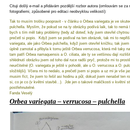
Cituji došlý e-mail a přidávám pozdější rozbor autora (omlouvám se za
fotografiemi, způsobené pro editaci neobvyklou velikostí):
Tak to musím trošku poopravit - v článku o Orbea variegata je ve skut
pulchella. Myslím, že pokud se na ty obrázky podívá laik, tak to nemá 
bych s tím měl taky problémy (tedy až doteď, kdy jsem otevřel chytrou
prečetl si popis.
Když jsem se podíval na ten obrázek, tak mi to nepřiš
variegata, ale jako Orbea pulchella, když jsem otevřel knížku, tak jsem
úplně zamotal a přibyla k tomu ještě Orbea verrucosa, která mě taky na
tam patří Orbea namaquensis a O. ciliata, ale ty se vetšinou dají rozliši
shlédnutí obrázku jsem od toho dal ruce radši pryč, protože mi to prost
neurčitelné (O. variegata je ještě v pohodě, ale u O. verrucosa a O. pulc
složitějši). Včera mi to nedalo, a prečetl jsem si popis a uz mi je vše ja
musim říct, že jsem to řešil asi hodinu a půl, dokud jsem nenašel ten r
si, co je co (v květní stavbě...).
Jde jen o takové maličkosti v květní s
postřehnutelné.
Fanda Veselý
Orbea variegata – verrucosa – pulchella