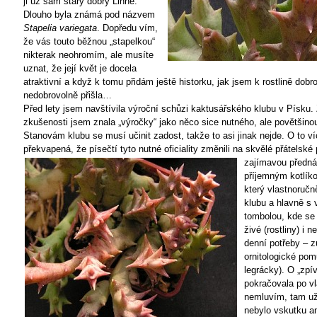
ji už sám starý dobrý Linné.
Dlouho byla známá pod názvem
Stapelia
variegata
. Dopředu vím,
že vás touto běžnou „stapelkou“
nikterak neohromím, ale musíte
uznat, že její květ je docela
atraktivní a když k tomu přidám ještě historku, jak jsem k rostlině dobr
nedobrovolně přišla…
Před lety jsem navštívila výroční schůzi kaktusářského klubu v Písku.
zkušenosti jsem znala „výročky“ jako něco sice nutného, ale povětšino
Stanovám klubu se musí učinit zadost, takže to asi jinak nejde. O to v
překvapená, že písečtí tyto nutné oficiality změnili na skvělé přátelské
zajímavou předná
příjemným kotlík
který vlastnoručně
klubu a hlavně s 
tombolou, kde se 
živé (rostliny) i n
denní potřeby – z
ornitologické po
legrácky). O „zpí
pokračovala po vl
nemluvím, tam už 
nebylo vskutku a