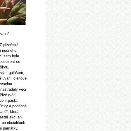
ovolně –
 Z plzeňské
u nudného.
íc jsem byla
 posezení se
škou,
ovým gulášem,
 uvařili členové
veselou
nastřádaly věci
eživé (věci
ubní pasta,
můcky a podobné
vané“, která
astní akci ani
po oficialitách
ni památky.