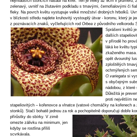
nejmladších stoncích nasadí na květ. Ten je velký až 9cm v průměru, 
zelenavý, uvnitř na žlutavém podkladu s tmavými, černofialovými či fi
fleky. Na povrch květu vystupuje velké množství drobných hrbolků. Uvn
v blízkosti středu najdete kruhovitý vystouplý útvar - koronu, který je j
z poznávacích znaků, vyčleňujících rod
Orbea
z původního velkorodu
S
Sprášení květů j
dalších stapeliovi
v přírodě ho prov
láká ke květu typ
zkaženého masa.
opět dvourohý lus
zploštělých tmav
ochmýřených se
O.variegata
si vy
s obyčejným subs
nádobou, z které 
Důležitá je preven
proti největším n
stapeliovitých – kořenovce a vlnatce (vatové chomáčky na kořenech a
stonků). Stačí bohatě jednou za rok
a pochopitelně doporučuji dobře ko
přírůstky do sbírky. V zimě
omezte zálivku na minimum, jen
kdyby se rostlina příliš
scvrkávala.