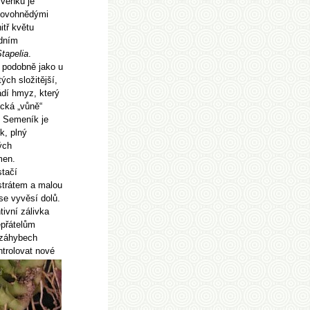
zvenku je
alovohnědými
itř květu
edním
tapelia
.
e podobně jako u
tých složitější,
ádí hmyz, který
ická „vůně“
 Semeník je
k, plný
ých
men.
stačí
trátem a malou
se vyvěsí dolů.
tivní zálivka
epřátelům
 záhybech
ntrolovat nové