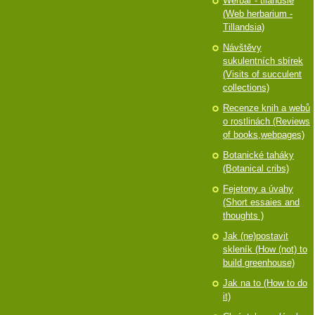
Werbář - tilandsie
(Web herbarium -
Tillandsia)
Návštěvy
sukulentních sbírek
(Visits of succulent
collections)
Recenze knih a webů
o rostlinách (Reviews
of books,webpages)
Botanické taháky
(Botanical cribs)
Fejetony a úvahy
(Short essaies and
thoughts )
Jak (ne)postavit
skleník (How (not) to
build greenhouse)
Jak na to (How to do
it)