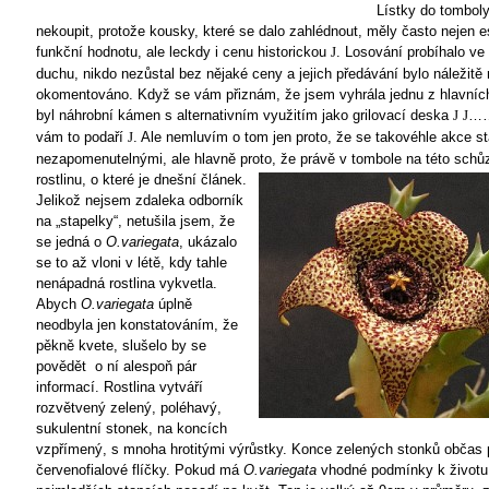
Lístky do tomboly
nekoupit, protože kousky, které se dalo zahlédnout, měly často nejen e
funkční hodnotu, ale leckdy i cenu historickou
. Losování probíhalo v
J
duchu, nikdo nezůstal bez nějaké ceny a jejich předávání bylo náležitě 
okomentováno. Když se vám přiznám, že jsem vyhrála jednu z hlavních
byl náhrobní kámen s alternativním využitím jako grilovací deska
……
J
J
vám to podaří
. Ale nemluvím o tom jen proto, že se takovéhle akce st
J
nezapomenutelnými, ale hlavně proto, že právě v tombole na této schůz
rostlinu, o
které je dnešní článek.
Jelikož nejsem zdaleka odborník
na „stapelky“, netušila jsem, že
se jedná o
O.variegata
, ukázalo
se to až vloni v létě, kdy tahle
nenápadná rostlina vykvetla.
Abych
O.variegata
úplně
neodbyla jen konstatováním, že
pěkně kvete, slušelo by se
povědět
o ní alespoň pár
informací. Rostlina vytváří
rozvětvený zelený, poléhavý,
sukulentní stonek, na koncích
vzpřímený, s mnoha hrotitými výrůstky. Konce zelených stonků občas 
červenofialové flíčky. Pokud má
O.variegata
vhodné podmínky k životu