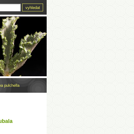
ea pulchella
ubala