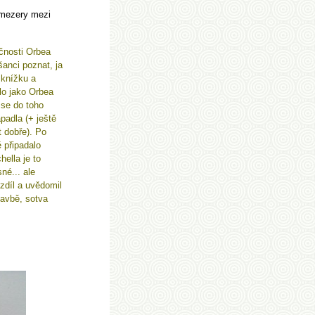
 mezery mezi
ečnosti Orbea
šanci poznat, ja
 knížku a
lo jako Orbea
 se do toho
padla (+ ještě
t dobře). Po
ě připadalo
hella je to
sné... ale
ozdíl a uvědomil
tavbě, sotva