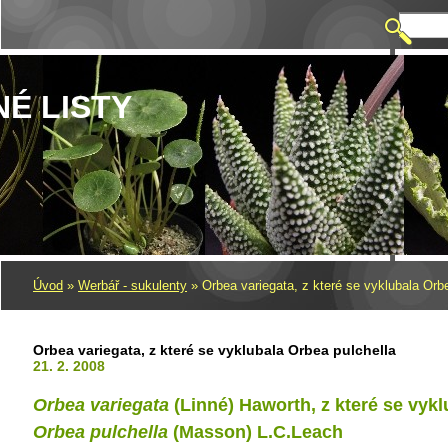
NÉ LISTY
Úvod
»
Werbář - sukulenty
»
Orbea variegata, z které se vyklubala Orb
Orbea variegata, z které se vyklubala Orbea pulchella
21. 2. 2008
Orbea variegata
(Linné) Haworth, z které se vykl
Orbea
pulchella
(Masson) L.C.Leach