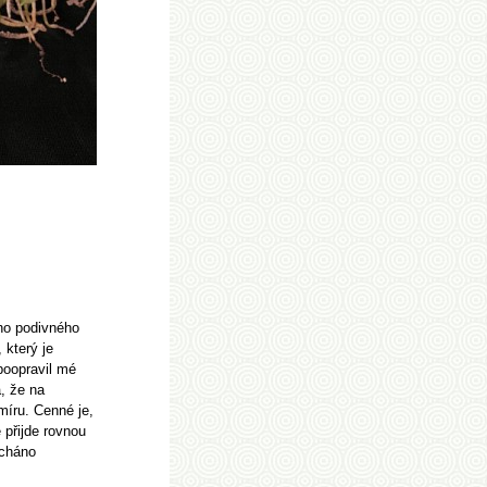
ého podivného
 který je
poopravil mé
, že na
míru. Cenné je,
 přijde rovnou
echáno