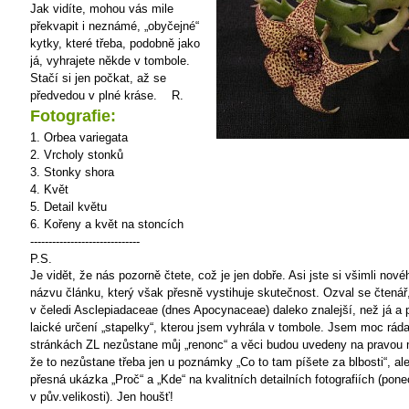
Jak vidíte, mohou vás mile
překvapit i neznámé, „obyčejné“
kytky, které třeba, podobně jako
já, vyhrajete někde v tombole.
Stačí si jen počkat, až se
předvedou v plné kráse.
R.
Fotografie:
1. Orbea variegata
2. Vrcholy stonků
3. Stonky shora
4. Květ
5. Detail květu
6. Kořeny a květ na stoncích
------------------------------
P.S.
Je vidět, že nás pozorně čtete, což je jen dobře. Asi jste si všimli nov
názvu článku, který však přesně vystihuje skutečnost. Ozval se čtenář,
v čeledi Asclepiadaceae (dnes Apocynaceae) daleko znalejší, než já a 
laické určení „stapelky“, kterou jsem vyhrála v tombole. Jsem moc ráda
stránkách ZL nezůstane můj „renonc“ a věci budou uvedeny na pravou 
že to nezůstane třeba jen u poznámky „Co to tam píšete za blbosti“, ale
přesná ukázka „Proč“ a „Kde“ na kvalitních detailních fotografiích (pon
v pův.velikosti). Jen houšť!