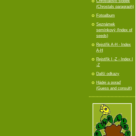
Chróstalovo slópek
(Chrostals paragraph)
Fotoalbum
Seznámek
semínkový (Index of
seeds)
Rejstřík A-H - Index
A-H
Rejstřík I -Z - Index I
-Z
Další odkazy
Hádej a poraď
(Guess and consult)