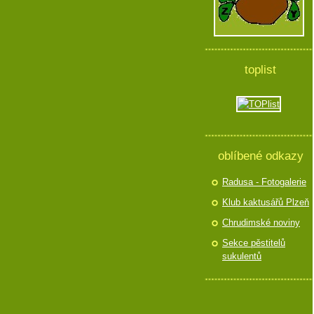
toplist
oblíbené odkazy
Radusa - Fotogalerie
Klub kaktusářů Plzeň
Chrudimské noviny
Sekce pěstitelů
sukulentů