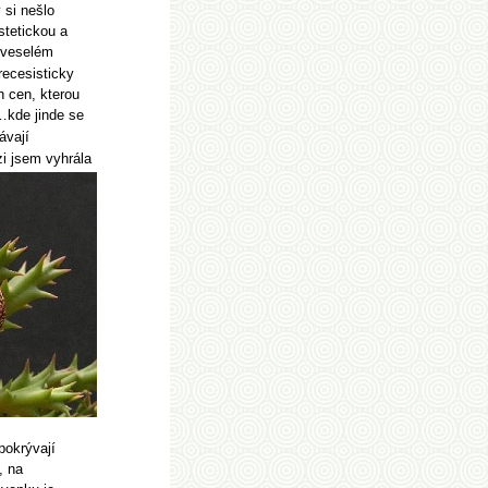
 si nešlo
stetickou a
e veselém
recesisticky
 cen, kterou
kde jinde se
ávají
i jsem vyhrála
pokrývají
, na