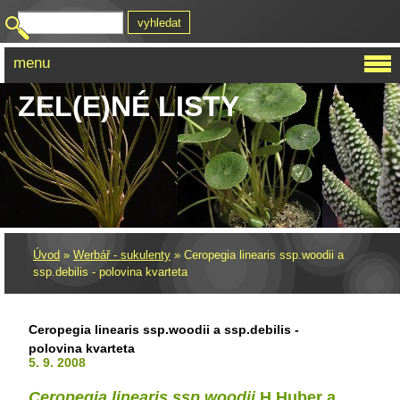
menu
ZEL(E)NÉ LISTY
Úvod
»
Werbář - sukulenty
»
Ceropegia linearis ssp.woodii a
ssp.debilis - polovina kvarteta
Ceropegia linearis ssp.woodii a ssp.debilis -
polovina kvarteta
5. 9. 2008
Ceropegia linearis ssp.woodii
H.Huber a