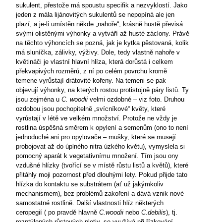
sukulent, přestože má spoustu specifik a nezvyklostí. Jako
jeden z mála lijánovitých sukulentů se nepopíná ale jen
plazí, a je-li umístěn někde „nahoře“, krásně hustě převisá
svými olistěnými výhonky a vytváří až husté záclony. Právě
na těchto výhoncích se pozná, jak je kytka pěstovaná, kolik
má sluníčka, zálivky, výživy. Dole, tedy vlastně nahoře v
květináči je vlastní hlavní hlíza, která dorůstá i celkem
překvapivých rozměrů, z ní po celém povrchu kromě
temene vyrůstají drátovité kořeny. Na temeni se pak
objevují výhonky, na kterých rostou protistojně páry listů. Ty
jsou zejména u
C. woodii
velmi ozdobné – viz foto. Druhou
ozdobou jsou pochopitelně „svícníkové“ květy, které
vyrůstají v létě ve velkém množství. Protože ne vždy je
rostlina úspěšná směrem k opylení a semenům (ono to není
jednoduché ani pro opylovače – mušky, které se musejí
probojovat až do úplného nitra úzkého květu), vymyslela si
pomocný aparát k vegetativnímu množení. Tím jsou ony
vzdušné hlízky (tvořící se v místě růstu listů a květů), které
přitáhly moji pozornost před dlouhými lety. Pokud přijde tato
hlízka do kontaktu se substrátem (ať už jakýmkoliv
mechanismem), bez problémů zakoření a dává vznik nové
samostatné rostlině. Další vlastnosti hlíz některých
ceropegií ( po pravdě hlavně
C.woodii
nebo
C.debilis
), tj.
rozptýlených
růstových pletiv, se využívá při řízkování