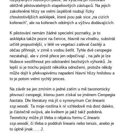
obtížně pěstovatelných stapeliovitých
zástupců. Na jejich
zakořeněné hlízy se velmi úspěšně roubují řízky
choulostivějších asklépek, které jsou pak sice „na cizích
kořenech“, ale na kořenech odolných a výživu dodávajících.
K pěstování nemám žádné specielní poznatky, je to
asklépka takže pozor na červce, hlavně na vlnatku, substrát
určitě propustnější, v létě ve vegetaci zalévat častěji a
občas přihnojit, v zimě s vodou šetřit. Tyhle dvě ceropegie
nezatahují, ale v zimě přece jen odpočívají , na jaře je lze
hluboce sestřihnout pro odstranění bezlistých výhonků. Je
lepší si je trochu pojistit několika odnožemi, protože někdy
může dojít k překvapivému napadení hlavní hlízy hnilobou a
to je potom velmi rychlý proces.
Na závěr se jen zmíním o jedné zatím u mě taxonomicky
plovoucí ceropegii, kterou jsem získal se jménem
Ceropegia
hastata
. Dle literatury má jít o synonymum
Cer.linearis
ssp.woodii
. Ta moje rostlina k ní vzhledově má dost daleko,
je částečně ovíjivá, ale květem je jakž takž podobná.
Teoreticky může jít třeba o nějakou formu
C.linearis
ssp.woodii
, či třeba o poddruh linearis nebo tenuis, anebo je
to úplně jinak……J.