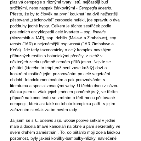
plazivá ceropegie s různými tvary listů, nejčastěji buď
srdčitými, nebo naopak čárkovitými -
Ceropegia linearis
.
Přesto, že by to člověk na první kouknutí na dvě nejčastěji
pěstované „záclonovité“ ceropegie neřekl, jde opravdu o dva
poddruhy jedné kytky. Celkem je těchto sestřiček podle
posledních encyklopedií celé kvarteto –
ssp. linearis
(Mozambik a JAR), ssp. debilis (Malawi a Zimbabwe),
ssp.
tenuis
(JAR) a nejznámější
ssp.woodii
(JAR,Zimbabwe a
Keňa). Jde tedy taxonomicky o celý komplex navzájem
příbuzných rostlin s botanickými předěly, z nichž v
některých zcela upřímně nemám příliš jasno. Nejvíc se
pěstitel (kterého to trápí,což není zase každý) doví o
konkrétní rostlině jejím pozorováním po celé vegetační
období, fotodokumentováním a pak porovnáváním s
literaturou a specializovanými weby. U těchto dvou z názvu
článku jsem si však jejich jménem poměrně jistý, ve třetím
případě na konci textu se zmíním o třetí mnou pěstované
ceropegii, která asi také do tohoto komplexu patří, s jejím
zařazením si však zatím nevím rady.
Já jsem se s
C. linearis ssp. woodii
poprvé setkal v jedné
malé a docela tmavé kanceláři na okně u paní sekretářky ve
svém druhém zaměstnání. To, co přitáhlo moji zcela laickou
pozornost, byly jakési korálky-bambulky-hlízky, navlečené