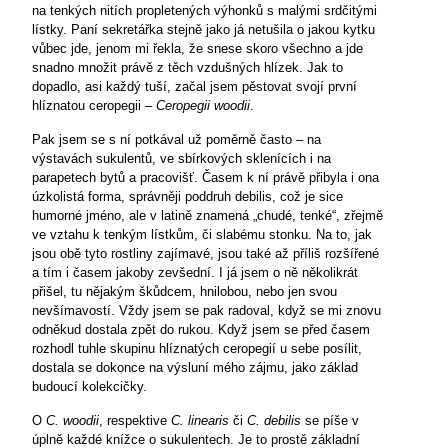
na tenkých nitích propletených výhonků s malými srdčitými
lístky. Paní sekretářka stejně jako já netušila o jakou kytku
vůbec jde, jenom mi řekla, že snese skoro všechno a jde
snadno množit právě z těch vzdušných hlízek. Jak to
dopadlo, asi každý tuší, začal jsem pěstovat svojí první
hlíznatou ceropegii –
Ceropegii woodii
.
Pak jsem se s ní potkával už poměrně často – na
výstavách sukulentů, ve sbírkových sklenících i na
parapetech bytů a pracovišť. Časem k ní právě přibyla i ona
úzkolistá forma, správněji poddruh debilis, což je sice
humorné jméno, ale v latině znamená „chudé, tenké“, zřejmě
ve vztahu k tenkým lístkům, či slabému stonku. Na to, jak
jsou obě tyto rostliny zajímavé, jsou také až příliš rozšířené
a tím i časem jakoby zevšední. I já jsem o ně několikrát
přišel, tu nějakým škůdcem, hnilobou, nebo jen svou
nevšímavostí. Vždy jsem se pak radoval, když se mi znovu
odněkud dostala zpět do rukou. Když jsem se před časem
rozhodl tuhle skupinu hlíznatých ceropegií u sebe posílit,
dostala se dokonce na výsluní mého zájmu, jako základ
budoucí kolekcičky.
O
C. woodii
, respektive
C. linearis
či
C. debilis
se píše v
úplně každé knížce o sukulentech. Je to prostě základní