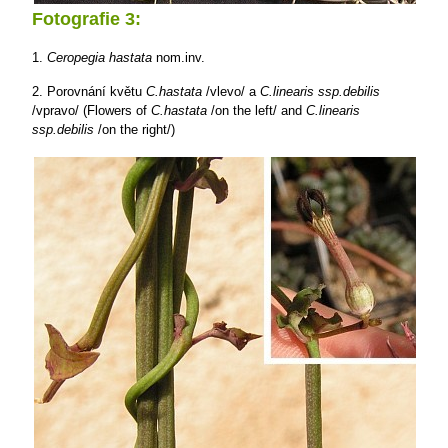
Fotografie 3:
1.
Ceropegia hastata
nom.inv.
2. Porovnání květu
C.hastata
/vlevo/ a
C.linearis ssp.debilis
/vpravo/ (Flowers of
C.hastata
/on the left/ and
C.linearis
ssp.debilis
/on the right/)