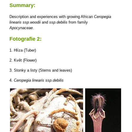
Summary:
Description and experiences with growing African
Ceropegia
linearis ssp.woodii
and
ssp.debilis
from family
Apocynaceae
.
Fotografie 2:
1. Hlíza (Tuber)
2. Květ (Flower)
3. Stonky a listy (Stems and leaves)
4.
Ceropegia linearis ssp.debilis