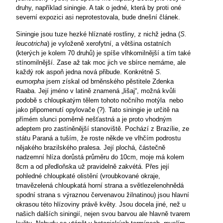
druhy, například siningie. A tak o jedné, která by proti oné
severní expozici asi neprotestovala, bude dnešní článek.
Siningie jsou tuze hezké hlíznaté rostliny, z nichž jedna (
S.
leucotricha
) je vyloženě xerofytní, a většina ostatních
(kterých je kolem 70 druhů) je spíše vlhkomilnější a tím také
stínomilnější. Zase až tak moc jich ve sbírce nemáme, ale
každý rok aspoň jedna nová přibude. Konkrétně
S.
eumorpha
jsem získal od brněnského pěstitele Zdenka
Raaba. Její jméno v latině znamená „lišaj“, možná kvůli
podobě s chloupkatým tělem tohoto nočního motýla
nebo
jako připomenutí opylovače (?). Tato siningie je určitě na
přímém slunci poměrně nešťastná a je proto vhodným
adeptem pro zastíněnější stanoviště. Pochází z Brazílie, ze
státu Paraná a tuším, že roste někde ve vlhčím podrostu
nějakého brazilského pralesa. Její plochá, částečně
nadzemní hlíza dorůstá průměru do 10cm, moje má kolem
8cm a od předloňska už pravidelně zakvétá. Přes její
pohledné chloupkaté olistění (vroubkované okraje,
tmavězelená chloupkatá horní strana a světlezelenohnědá
spodní strana s výraznou červenavou žilnatinou) jsou hlavní
okrasou této hlízoviny právě květy. Jsou docela jiné, než u
našich dalších siningií, nejen svou barvou ale hlavně tvarem