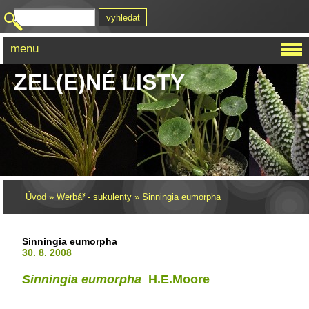
menu
ZEL(E)NÉ LISTY
Úvod
»
Werbář - sukulenty
»
Sinningia eumorpha
Sinningia eumorpha
30. 8. 2008
Sinningia eumorpha
H.E.Moore