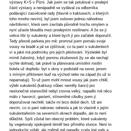
výstavy K+S v Plzni. Jak jsem se tak potuloval v prodejní
části výstavy a nenápadně se vydával za odborníka
podávající zasvěcené rady (hlavně o kaktusech, o kterých
toho mnoho nevím), byl jsem osloven jednou náhodnou
návštěvnicí, která sem zavítala původně trochu omylem a
nyní užasle bloudila mezi prodejními rostlinami. A že se jí
velice líbí ty sukulenty a které bych jí pro začátek doporučil.
Tedy přesně parketa pro mě: promnul jsem pomalu svoje
vousy na bradě a jal se zjišťovat, co ta paní o sukulentech
ví a jaké má podmínky pro jejich pěstování. Výsledek byl
mírně žalostný, když pominu zkušenosti (ty se ale nechají
rychle dohnat), tak právě ta plánovaná umístění rostlin
bolela už dopředu: byt s okny v podstatě na sever, jenom
s mírným příklonem buď na východ nebo na západ (to už si
nepamatuji). To už jsem mohl mnout vousy jak jsem chtěl,
výběr sukulentů (kaktusy vůbec neměly šanci) pro
neslunečné stanoviště nebyl zrovna velký, napadlo mě něco
málo z havorcií, gasterií, stínomilné cibulky jsem jí
doporučovat nechtěl, takže mi brzo došel dech. Už ani
nevím, co si paní nakonec odnesla a jak to vlastně s jejím
sukulentařením na severních oknech dopadlo, ale to není
důležité. Spíš zůstal ten obecný problém, které sukulenty
by vegetovaly spokojeně téměř bez přímého slunce. Není to
jednoduchý výběr, ale zpětně mě napadly zcela jiné rody a