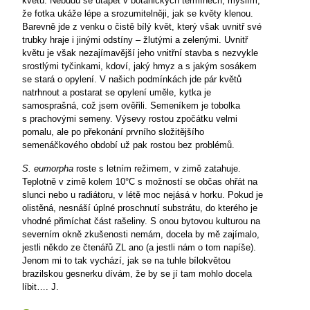
květu. Nebudu se utápět v botanických termínech, myslím,
že fotka ukáže lépe a srozumitelněji, jak se květy klenou.
Barevně jde z venku o čistě bílý květ, který však uvnitř své
trubky hraje i jinými odstíny – žlutými a zelenými. Uvnitř
květu je však nezajímavější jeho vnitřní stavba s nezvykle
srostlými tyčinkami, kdoví, jaký hmyz a s jakým sosákem
se stará o opylení. V našich podmínkách jde pár květů
natrhnout a postarat se opylení uměle, kytka je
samosprašná, což jsem ověřili. Semeníkem je tobolka
s prachovými semeny. Výsevy rostou zpočátku velmi
pomalu, ale po překonání prvního složitějšího
semenáčkového období už pak rostou bez problémů.
S. eumorpha
roste s letním režimem, v zimě zatahuje.
Teplotně v zimě kolem 10°C s možností se občas ohřát na
slunci nebo u radiátoru, v létě moc nejásá v horku. Pokud je
olistěná, nesnáší úplné proschnutí substrátu, do kterého je
vhodné přimíchat část rašeliny. S onou bytovou kulturou na
severním okně zkušenosti nemám, docela by mě zajímalo,
jestli někdo ze čtenářů ZL ano (a jestli nám o tom napíše).
Jenom mi to tak vychází, jak se na tuhle bílokvětou
brazilskou gesnerku dívám, že by se jí tam mohlo docela
líbit…. J.