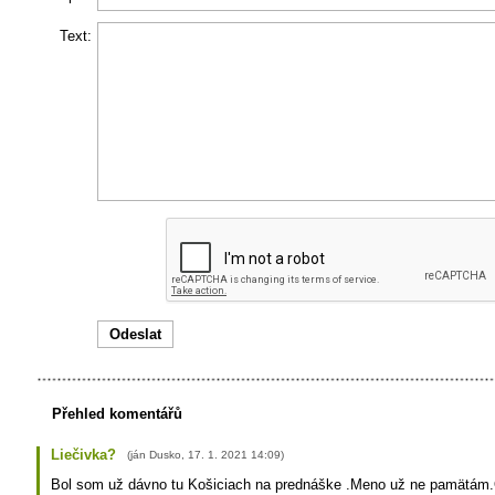
Text:
Přehled komentářů
Liečivka?
(
ján Dusko
,
17. 1. 2021
14:09
)
Bol som už dávno tu Košiciach na prednáške .Meno už ne pamätám.O