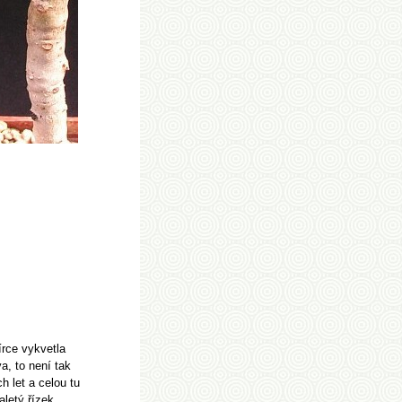
írce vykvetla
a, to není tak
h let a celou tu
aletý řízek