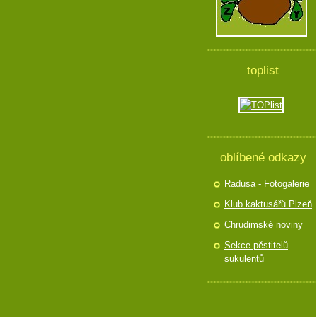
toplist
oblíbené odkazy
Radusa - Fotogalerie
Klub kaktusářů Plzeň
Chrudimské noviny
Sekce pěstitelů
sukulentů