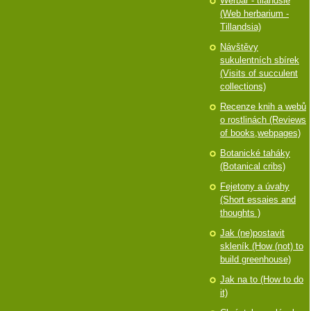
Werbář - tilandsie
(Web herbarium -
Tillandsia)
Návštěvy
sukulentních sbírek
(Visits of succulent
collections)
Recenze knih a webů
o rostlinách (Reviews
of books,webpages)
Botanické taháky
(Botanical cribs)
Fejetony a úvahy
(Short essaies and
thoughts )
Jak (ne)postavit
skleník (How (not) to
build greenhouse)
Jak na to (How to do
it)