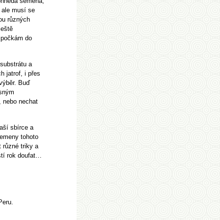
tohnědá semena,
, ale musí se
vou různých
ještě
 a počkám do
substrátu a
 jatrof, i přes
výběr. Buď
asným
, nebo nechat
aší sbírce a
semeny tohoto
 různé triky a
ští rok doufat…
Peru.