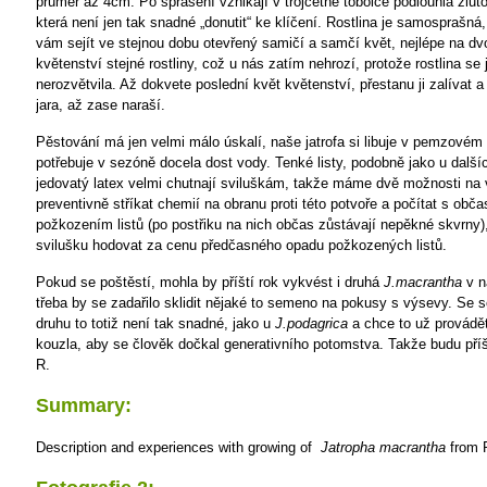
průměr až 4cm. Po sprášení vznikají v trojčetné tobolce podlouhlá žlu
která není jen tak snadné „donutit“ ke klíčení. Rostlina je samosprašná
vám sejít ve stejnou dobu otevřený samičí a samčí květ, nejlépe na d
květenství stejné rostliny, což u nás zatím nehrozí, protože rostlina se 
nerozvětvila. Až dokvete poslední květ květenství, přestanu ji zalívat
jara, až zase naraší.
Pěstování má jen velmi málo úskalí, naše jatrofa si libuje v pemzovém 
potřebuje v sezóně docela dost vody. Tenké listy, podobně jako u dalších
jedovatý latex velmi chutnají sviluškám, takže máme dvě možnosti na 
preventivně stříkat chemií na obranu proti této potvoře a počítat s obč
požkozením listů (po postřiku na nich občas zůstávají nepěkné skvrny)
svilušku hodovat za cenu předčasného opadu požkozených listů.
Pokud se poštěstí, mohla by příští rok vykvést i druhá
J.macrantha
v n
třeba by se zadařilo sklidit nějaké to semeno na pokusy s výsevy. Se 
druhu to totiž není tak snadné, jako u
J.podagrica
a chce to už provádět
kouzla, aby se člověk dočkal generativního potomstva. Takže budu pří
R.
Summary:
Description and experiences with growing of
Jatropha macrantha
from 