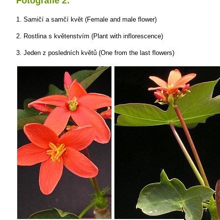
Fotografie 2:
1. Samičí a samčí květ (Female and male flower)
2. Rostlina s květenstvím (Plant with inflorescence)
3. Jeden z posledních květů (One from the last flowers)