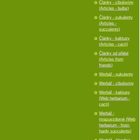
Články - cibuloviny
(Articles - bulbs)
Články - sukulenty
(Articles -
succulents)
Články - kaktusy
(Articles - cacti)
Články od přátel
(Articles from
friends)
Werbář - sukulenty
Werbář - cibuloviny
Werbář - kaktusy
(Web herbarium -
cacti)
Werbář -
mrazuvzdorné (Web
herbarium - frost-
hardy succulents)