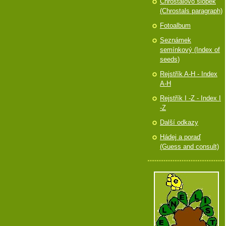
Chróstalovo slópek
(Chrostals paragraph)
Fotoalbum
Seznámek
semínkový (Index of
seeds)
Rejstřík A-H - Index
A-H
Rejstřík I -Z - Index I
-Z
Další odkazy
Hádej a poraď
(Guess and consult)