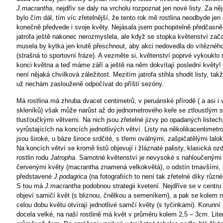
J.macrantha
, nejdřív se daly na vrcholu rozpoznat jen nové listy. Za n
bylo čím dál, tím víc zřetelnější, že tento rok mě rostlina neodbyde jen 
konečně předvede i svoje květy. Nejásala jsem pochopitelně předčasně,
jatrofa ještě nakonec nerozmyslela, ale když se stopka květenství zača
musela by kytka jen krutě přeschnout, aby akci nedovedla do vítěznéh
(strašná to sportovní fráze). A vezměte si, květenství poprvé vykouklo 
konci května a teď máme září a ještě na něm dokvítají poslední květy! 
není nějaká chvilková záležitost. Mezitím jatrofa stihla shodit listy, tak
už nechám zaslouženě odpočívat do příští sezóny.
Má rostlina má zhruba dvacet centimetrů, v peruánské přírodě ( a asi i 
skleníků) však může narůst až do jednometrového keře se ztloustlým 
tlusťoučkými větvemi. Na nich jsou zřetelné jizvy po opadaných listech,
vyrůstajících na koncích jednotlivých větví. Listy na několikacentimetr
jsou široké, u báze široce srdčité, s třemi oválnými, zašpičatělými lalok
Na koncích větví se kromě listů objevují i žláznaté palisty, klasická oz
rostlin rodu
Jatropha
. Samotné květenství je nevysoké s nahloučenými
červenými květy (macrantha znamená velkokvětá), o odstín tmavšími, n
představené
J.podagrica
(na fotografiích to není tak zřetelné díky různ
S tou má
J.macrantha
podobnou strategii kvetení. Nejdříve se v centru
objeví samičí květ (s bliznou, čnělkou a semeníkem), a pak se kolem 
celou dobu květu otvírají jednotlivé samčí květy (s tyčinkami). Korunní 
docela velké, na naší rostlině má květ v průměru kolem 2,5 – 3cm. Lite