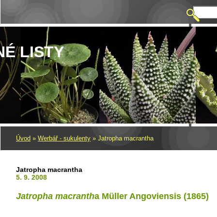
NÉ LISTY
Úvod
»
Werbář - sukulenty
»
Jatropha macrantha
Jatropha macrantha
5. 9. 2008
Jatropha macranth
a Müller Angoviensis (1865)