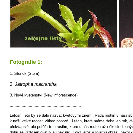
Fotografie 1:
1. Stonek (Stem)
2.
Jatropha macrantha
3. Nové květenství (New inflorescence)
............................................................
Letošní léto by se dalo nazvat květovými žněmi. Řada rostlin v naší sb
k naší velké radosti vůbec poprvé. U těch, které máme třeba jen rok, dv
překvapivé, ale potěší to u rostlin, které u nás rostou už několik dlouhýc
dobu se vždy jen olistily a jinak nic. Když letos v květnu obrazil několik