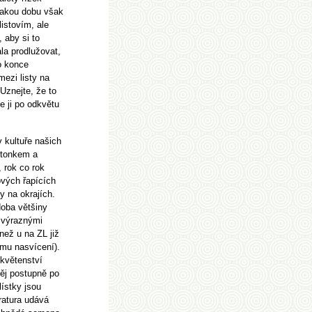
ějakou dobu však
listovím, ale
 aby si to
la prodlužovat,
o konce
mezi listy na
Uznejte, že to
že ji po odkvětu
v kultuře našich
stonkem a
 rok co rok
ových řapících
y na okrajích.
doba většiny
 výraznými
ež u na ZL již
ému nasvícení).
 květenství
něj postupně po
lístky jsou
ratura udává