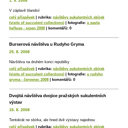
1. 9. 2008
V záplavě tilandsií
celý příspěvek
|
rubrika:
návštěvy sukulentních sbírek
(visits of succulent collections)
|
fotografie:
u pavla
heřtuse - srpen 2008
|
komentářů:
0
Burserová návštěva u Rudyho Gryma
25. 8. 2008
Návštěva na druhém konci republiky
celý příspěvek
|
rubrika:
návštěvy sukulentních sbírek
(visits of succulent collections)
|
fotografie:
u rudyho
gryma - červenec 2008
|
komentářů:
0
Dvojitá návštěva dvojice pražských sukulentních
výstav
16. 8. 2008
Tentokrát ne sbírka, ale hned dvě výstavy najednou
celý příspěvek
|
rubrika:
návštěvy sukulentních sbírek