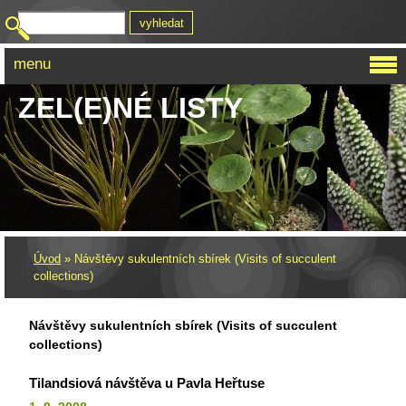
menu
ZEL(E)NÉ LISTY
Úvod
»
Návštěvy sukulentních sbírek (Visits of succulent
collections)
Návštěvy sukulentních sbírek (Visits of succulent
collections)
Tilandsiová návštěva u Pavla Heřtuse