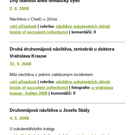
Dny tilandsií aneb tematický výlet
2. 6. 2008
Návštěva v Chotči u Jičína
celý příspěvek
|
rubrika:
návštěvy sukulentních sbírek
(visits of succulent collections)
|
komentářů:
0
Druhá druhomájová návštěva, tentokrát u doktora
Vratislava Krause
31. 5. 2008
Milá návštěva s jedním zabláceným incidentem
celý příspěvek
|
rubrika:
návštěvy sukulentních sbírek
(visits of succulent collections)
|
fotografie:
u vratislava
krause - květen 2008
|
komentářů:
0
Druhomájová návštěva u Josefa Skály
4. 5. 2008
U sukulentářského kolegy