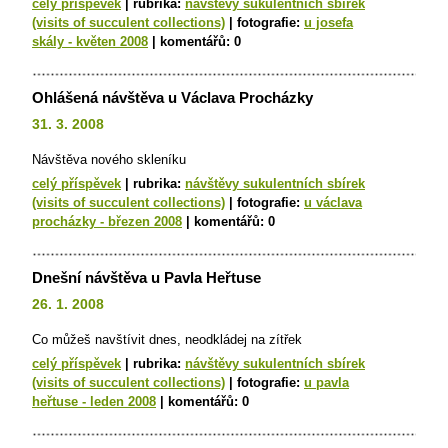
celý příspěvek
|
rubrika:
návštěvy sukulentních sbírek
(visits of succulent collections)
|
fotografie:
u josefa
skály - květen 2008
|
komentářů:
0
Ohlášená návštěva u Václava Procházky
31. 3. 2008
Návštěva nového skleníku
celý příspěvek
|
rubrika:
návštěvy sukulentních sbírek
(visits of succulent collections)
|
fotografie:
u václava
procházky - březen 2008
|
komentářů:
0
Dnešní návštěva u Pavla Heřtuse
26. 1. 2008
Co můžeš navštívit dnes, neodkládej na zítřek
celý příspěvek
|
rubrika:
návštěvy sukulentních sbírek
(visits of succulent collections)
|
fotografie:
u pavla
heřtuse - leden 2008
|
komentářů:
0