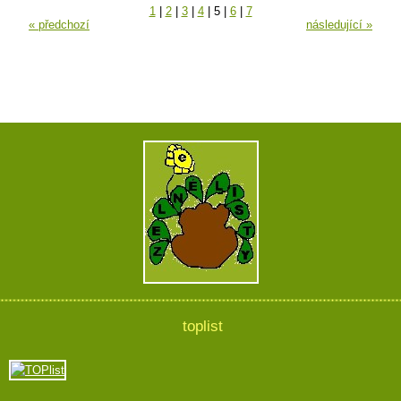
1
|
2
|
3
|
4
|
5
|
6
|
7
« předchozí
následující »
toplist