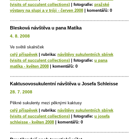
(visits of succulent collections)
|
fotografie:
pražské
výstavy na slupi a v tróji - červen 2008
|
komentářů:
0
Blesková návštěva u pana Matíka
4. 8. 2008
Ve světě skalniček
celý příspěvek
|
rubrika:
návštěvy sukulentních sbírek
(visits of succulent collections)
|
fotografie:
u pana
matíka - květen 2008
|
komentářů:
0
Kaktusovosukulentní návštěva u Josefa Schleisse
28. 7. 2008
Pěkné sukulenty mezi pěknými kaktusy
celý příspěvek
|
rubrika:
návštěvy sukulentních sbírek
(visits of succulent collections)
|
fotografie:
u josefa
schleisse - květen 2008
|
komentářů:
0