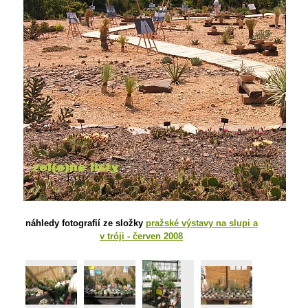
náhledy fotografií ze složky
pražské výstavy na slupi a
v tróji - červen 2008