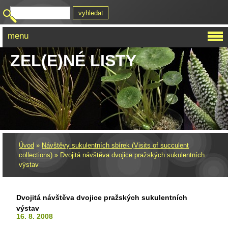
menu
ZEL(E)NÉ LISTY
Úvod
»
Návštěvy sukulentních sbírek (Visits of succulent
collections)
»
Dvojitá návštěva dvojice pražských sukulentních
výstav
Dvojitá návštěva dvojice pražských sukulentních
výstav
16. 8. 2008