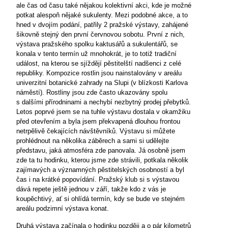
ale čas od času také nějakou kolektivní akci, kde je možné
potkat alespoň nějaké sukulenty. Mezi podobné akce, a to
hned v dvojím podání, patřily 2 pražské výstavy, zahájené
šikovně stejný den první červnovou sobotu. První z nich,
výstava pražského spolku kaktusářů a sukulentářů, se
konala v tento termín už mnohokrát, je to totiž tradiční
událost, na kterou se sjíždějí pěstitelští nadšenci z celé
republiky. Kompozice rostlin jsou nainstalovány v areálu
univerzitní botanické zahrady na Slupi (v blízkosti Karlova
náměstí). Rostliny jsou zde často ukazovány spolu
s dalšími přírodninami a nechybí nezbytný prodej přebytků.
Letos poprvé jsem se na tuhle výstavu dostala v okamžiku
před otevřením a byla jsem překvapená dlouhou frontou
netrpělivě čekajících návštěvníků. Výstavu si můžete
prohlédnout na několika záběrech a sami si udělejte
představu, jaká atmosféra zde panovala. Já osobně jsem
zde ta tu hodinku, kterou jsme zde strávili, potkala několik
zajímavých a významných pěstitelských osobností a byl
čas i na krátké popovídání. Pražský klub si s výstavou
dává repete ještě jednou v září, takže kdo z vás je
koupěchtivý, ať si ohlídá termín, kdy se bude ve stejném
areálu podzimní výstava konat.
Druhá výstava začínala o hodinku později a o pár kilometrů