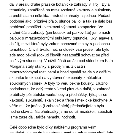
dál v areálu druhé pražské botanické zahrady v Tróji. Byla
tematicky zaměřená na mrazuvzdorné kaktusy a sukulenty
a probíhala na několika místech zahrady najednou. Počasí
podobné akci příznivě přálo, slunce pálilo, a tak se dalo bez
problémů prohlížet i venkovní výstavní kompozice. Ve
vrchní části zahrady (jen kousek od parkoviště) jsme našli
palouk s mrazuvzdornými sukulenty (opuncie, juky, agave a
další), mezi které byly zakomponované malby s podobnou
tematikou. Chvíli trvalo, než si člověk vše prošel, ale bylo
zde moc pěkně (dokud člověk nezatoužil schovat se před
palčivým sluncem). V nižší části
areálu pod skleníkem Fata
Morgana stály stánky s prodejními, z části i
mrazuvzdornými rostlinami a hned opodál se dalo v dalším
skleníku kouknout na vystavené exponáty z několika
soukromých sbírek. A byly to věru pěkné kousky. Dlužno
podotknout, že celý tento víkend plus dva další, v zahradě
probíhaly pěstitelské workshopy a přednášky, týkající se
kaktusů, sukulentů, skalniček a třeba i mexické kuchyně. A
věřte mi, že jména (i zahraničních) přednášejících byla
hodně slavná. Na přednášky jsme se už nezdrželi, spěchali
jsme zase dál, takže nemohu hodnotit.
Celé dopoledne bylo díky nabitému programu velmi
hektické, ale na druhou stranu, není za rok mnoho akcí, kde