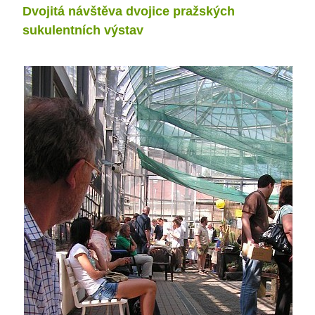
Dvojitá návštěva dvojice pražských
sukulentních výstav