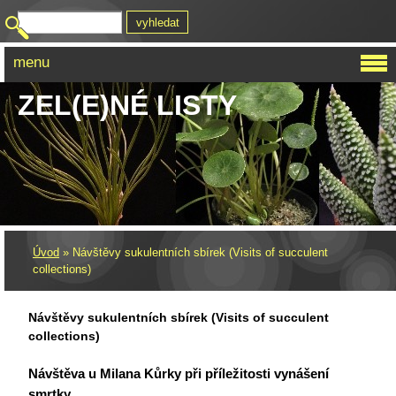
menu
ZEL(E)NÉ LISTY
Úvod
»
Návštěvy sukulentních sbírek (Visits of succulent
collections)
Návštěvy sukulentních sbírek (Visits of succulent
collections)
Návštěva u Milana Kůrky při příležitosti vynášení
smrtky.