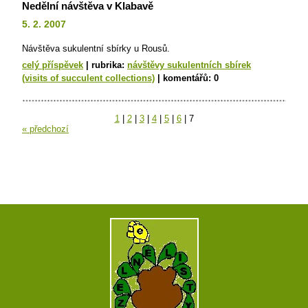
Nedělní návštěva v Klabavě
5. 2. 2007
Návštěva sukulentní sbírky u Rousů.
celý příspěvek
|
rubrika:
návštěvy sukulentních sbírek
(visits of succulent collections)
|
komentářů:
0
1
|
2
|
3
|
4
|
5
|
6
|
7
« předchozí