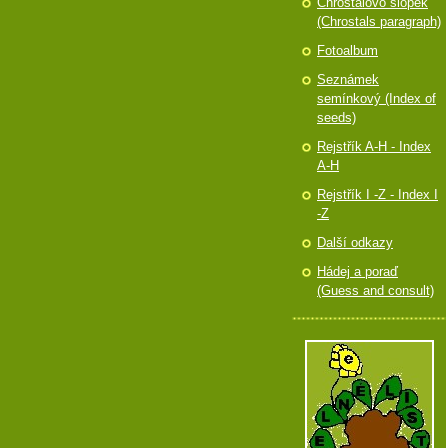
Chróstalovo slópek
(Chrostals paragraph)
Fotoalbum
Seznámek
semínkový (Index of
seeds)
Rejstřík A-H - Index
A-H
Rejstřík I -Z - Index I
-Z
Další odkazy
Hádej a poraď
(Guess and consult)