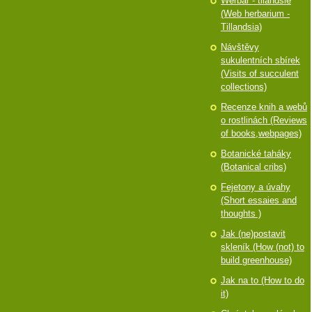
Werbář - tilandsie
(Web herbarium -
Tillandsia)
Návštěvy
sukulentních sbírek
(Visits of succulent
collections)
Recenze knih a webů
o rostlinách (Reviews
of books,webpages)
Botanické taháky
(Botanical cribs)
Fejetony a úvahy
(Short essaies and
thoughts )
Jak (ne)postavit
skleník (How (not) to
build greenhouse)
Jak na to (How to do
it)