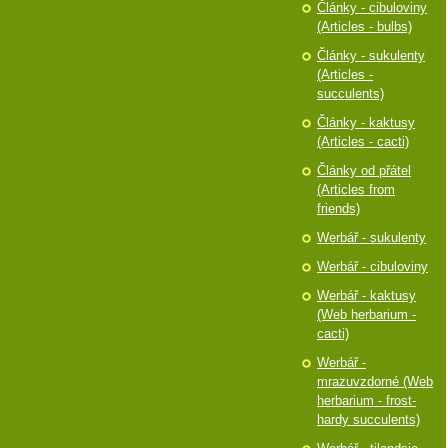
Články - cibuloviny
(Articles - bulbs)
Články - sukulenty
(Articles -
succulents)
Články - kaktusy
(Articles - cacti)
Články od přátel
(Articles from
friends)
Werbář - sukulenty
Werbář - cibuloviny
Werbář - kaktusy
(Web herbarium -
cacti)
Werbář -
mrazuvzdorné (Web
herbarium - frost-
hardy succulents)