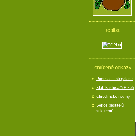
toplist
oblíbené odkazy
Radusa - Fotogalerie
Klub kaktusářů Plzeň
Chrudimské noviny
Sekce pěstitelů
sukulentů