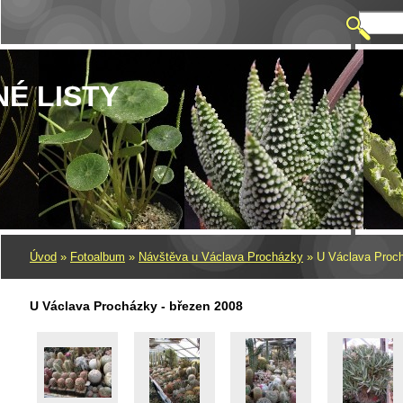
NÉ LISTY
Úvod
»
Fotoalbum
»
Návštěva u Václava Procházky
»
U Václava Proch
U Václava Procházky - březen 2008