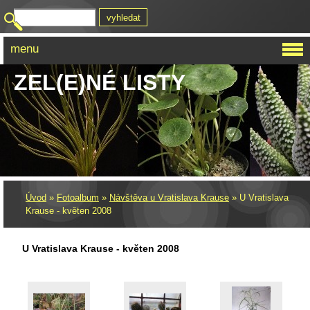
menu
ZEL(E)NÉ LISTY
Úvod
»
Fotoalbum
»
Návštěva u Vratislava Krause
»
U Vratislava
Krause - květen 2008
U Vratislava Krause - květen 2008