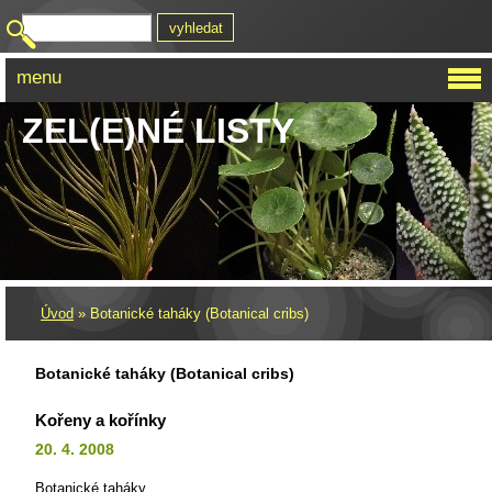
menu
ZEL(E)NÉ LISTY
Úvod
»
Botanické taháky (Botanical cribs)
Botanické taháky (Botanical cribs)
Kořeny a kořínky
20. 4. 2008
Botanické taháky