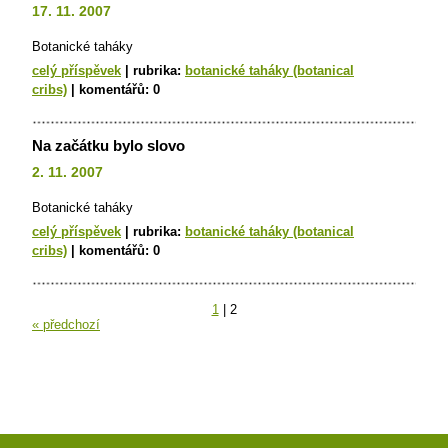
17. 11. 2007
Botanické taháky
celý příspěvek
|
rubrika:
botanické taháky (botanical
cribs)
|
komentářů:
0
Na začátku bylo slovo
2. 11. 2007
Botanické taháky
celý příspěvek
|
rubrika:
botanické taháky (botanical
cribs)
|
komentářů:
0
1
|
2
« předchozí