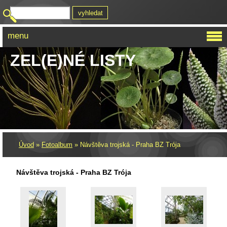
menu
ZEL(E)NÉ LISTY
Úvod
»
Fotoalbum
»
Návštěva trojská - Praha BZ Trója
Návštěva trojská - Praha BZ Trója