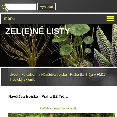
menu
ZEL(E)NÉ LISTY
Úvod
»
Fotoalbum
»
Návštěva trojská - Praha BZ Trója
»
FM16 -
Tropický skleník
Návštěva trojská - Praha BZ Trója
FM16 - Tropický skleník