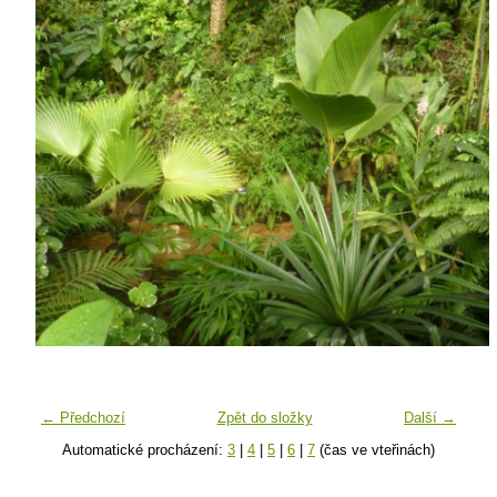
← Předchozí
Zpět do složky
Další →
Automatické procházení:
3
|
4
|
5
|
6
|
7
(čas ve vteřinách)