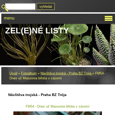
menu
ZEL(E)NÉ LISTY
Úvod
»
Fotoalbum
»
Návštěva trojská - Praha BZ Trója
»
FM54 -
Dnes už Massonia bifolia v zázemí
Návštěva trojská - Praha BZ Trója
FM54 - Dnes už Massonia bifolia v zázemí