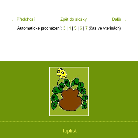
← Předchozí
Zpět do složky
Další →
Automatické procházení:
3
|
4
|
5
|
6
|
7
(čas ve vteřinách)
toplist