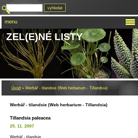
menu
ZEL(E)NÉ LISTY
Úvod
»
Werbář - tilandsie (Web herbarium - Tillandsia)
Werbář - tilandsie (Web herbarium - Tillandsia)
Tillandsia paleacea
25. 11. 2007
Werbář - tilandsie