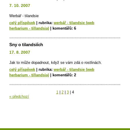
7. 10. 2007
Werbář - tilandsie
celý příspěvek
|
rubrika:
werbář - tilandsie (web
herbarium - tillandsia)
|
komentářů:
6
Sny o tilandsiích
17. 8. 2007
Jak to může dopadnout, když se vám zdá o rostlinách.
celý příspěvek
|
rubrika:
werbář - tilandsie (web
herbarium - tillandsia)
|
komentářů:
2
1
|
2
|
3
|
4
« předchozí