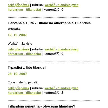
celý příspěvek
|
rubrika:
werbář - tilandsie (web
herbarium - tillandsia)
|
komentářů:
0
Červená a žlutá - Tillandsia albertiana a Tillandsia
crocata
12. 11. 2007
Werbář - tilandsie
celý příspěvek
|
rubrika:
werbář - tilandsie (web
herbarium - tillandsia)
|
komentářů:
0
Trpaslíci z říše tilandsií
28. 10. 2007
Co je malé, to je milé
celý příspěvek
|
rubrika:
werbář - tilandsie (web
herbarium - tillandsia)
|
komentářů:
2
Tillandsia ionantha - obyčejná tilandsie?