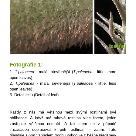
Fotografie 1:
1.
T.paleacea
- malá, otevřenější (
T.paleacea
- little, more
open leaves)
2.
T.paleacea
- malá, sevřenější (
T.paleacea
- little, less
open leaves)
3. Detail listu (Detail of leaf)
........................................................................................................
Každý z nás má většinou mezi svými rostlinami své
oblíbence. A když má taková rostlina více forem, jeden
zástupce většinou nestačí. A tak jsem se v případě
T.paleacea
dopracoval k pěti rostlinám – zatím. Tato
tilandsie svým vzhledem trochu vybočuje z běžné představy