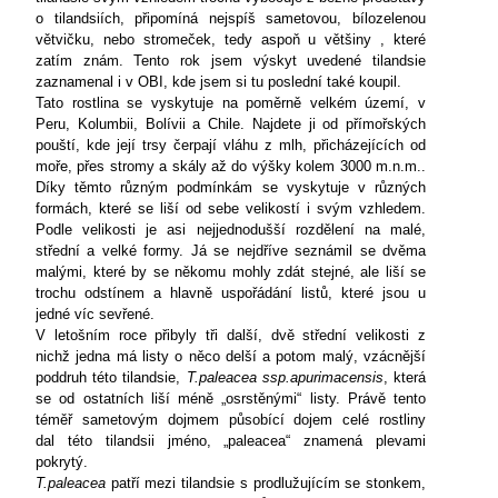
o tilandsiích, připomíná nejspíš sametovou, bílozelenou
větvičku, nebo stromeček, tedy aspoň u většiny , které
zatím znám. Tento rok jsem výskyt uvedené tilandsie
zaznamenal i v OBI, kde jsem si tu poslední také koupil.
Tato rostlina se vyskytuje na poměrně velkém území, v
Peru, Kolumbii, Bolívii a Chile. Najdete ji od přímořských
pouští, kde její trsy čerpají vláhu z mlh, přicházejících od
moře, přes stromy a skály až do výšky kolem
3000 m
.n.m..
Díky těmto různým podmínkám se vyskytuje v různých
formách, které se liší od sebe velikostí i svým vzhledem.
Podle velikosti je asi nejjednodušší rozdělení na malé,
střední a velké formy. Já se nejdříve seznámil se dvěma
malými, které by se někomu mohly zdát stejné, ale liší se
trochu odstínem a hlavně uspořádání listů, které jsou u
jedné víc sevřené.
V letošním roce přibyly tři další, dvě střední velikosti z
nichž jedna má listy o něco delší a potom malý, vzácnější
poddruh této tilandsie,
T.paleacea
ssp.apurimacensis
, která
se od ostatních liší méně „osrstěnými“ listy. Právě tento
téměř sametovým dojmem působící dojem celé rostliny
dal
této tilandsii jméno, „paleacea“ znamená plevami
pokrytý.
T.paleacea
patří mezi tilandsie s prodlužujícím se stonkem,