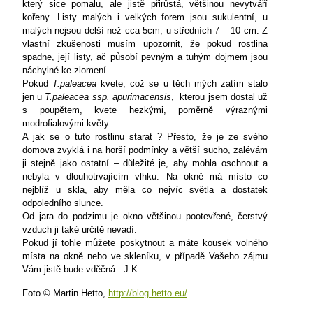
který sice pomalu, ale jistě přirůstá, většinou nevytváří
kořeny. Listy malých i velkých forem jsou sukulentní, u
malých nejsou delší než cca 5cm, u středních 7 –
10 cm
. Z
vlastní zkušenosti musím upozornit, že pokud rostlina
spadne, její listy, ač působí pevným a tuhým dojmem jsou
náchylné ke zlomení.
Pokud
T.paleacea
kvete, což se u těch mých zatím stalo
jen u
T.paleacea ssp. apurimacensis
,
kterou jsem dostal už
s poupětem, kvete hezkými, poměrně výraznými
modrofialovými květy.
A jak se o tuto rostlinu starat ? Přesto, že je ze svého
domova zvyklá i na horší podmínky a větší sucho, zalévám
ji stejně jako ostatní – důležité je, aby mohla oschnout a
nebyla v dlouhotrvajícím vlhku. Na okně má místo co
nejblíž u skla, aby měla co nejvíc světla a dostatek
odpoledního slunce.
Od jara do podzimu je okno většinou pootevřené, čerstvý
vzduch ji také určitě nevadí.
Pokud jí tohle můžete poskytnout a máte kousek volného
místa na okně nebo ve skleníku, v případě Vašeho zájmu
Vám jistě bude vděčná.
J.K.
Foto © Martin Hetto,
http://blog.hetto.eu/