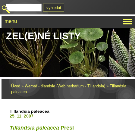
menu
ZEL(E)NÉ LISTY
Úvod
»
Werbář - tilandsie (Web herbarium - Tillandsia)
»
Tillandsia
paleacea
Tillandsia paleacea
25. 11. 2007
Tillandsia paleacea
Presl