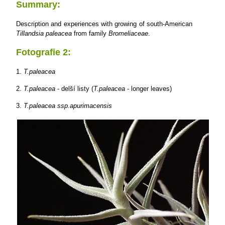
Summary:
Description and experiences with growing of south-American
Tillandsia paleacea
from family
Bromeliaceae
.
Fotografie 2:
1.
T.paleacea
2.
T.paleacea
- delší listy (
T.paleacea
- longer leaves)
3.
T.paleacea ssp.apurimacensis