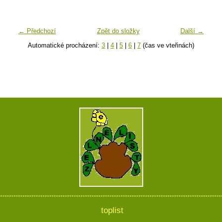
← Předchozí
Zpět do složky
Další →
Automatické procházení:
3
|
4
|
5
|
6
|
7
(čas ve vteřinách)
toplist