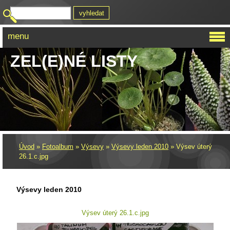
menu
ZEL(E)NÉ LISTY
Úvod
»
Fotoalbum
»
Výsevy
»
Výsevy leden 2010
»
Výsev úterý
26.1.c.jpg
Výsevy leden 2010
Výsev úterý 26.1.c.jpg