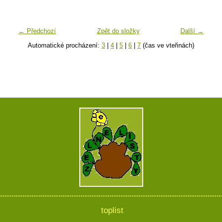
← Předchozí
Zpět do složky
Další →
Automatické procházení:
3
|
4
|
5
|
6
|
7
(čas ve vteřinách)
toplist