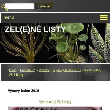
menu
ZEL(E)NÉ LISTY
Úvod
»
Fotoalbum
»
Výsevy
»
Výsevy leden 2010
»
Výsev úterý
26.1.b.jpg
Výsevy leden 2010
Výsev úterý 26.1.b.jpg