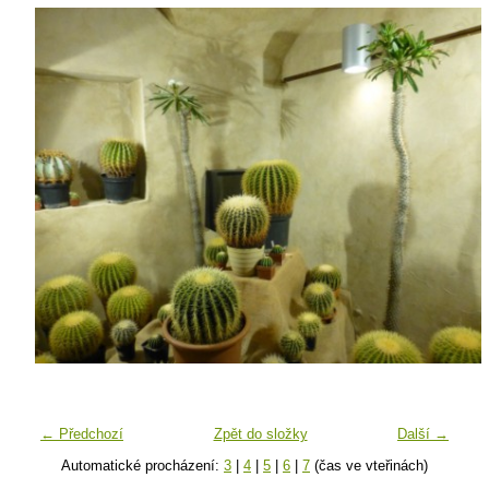
← Předchozí
Zpět do složky
Další →
Automatické procházení:
3
|
4
|
5
|
6
|
7
(čas ve vteřinách)