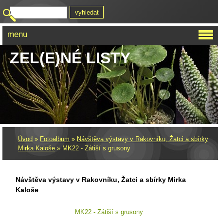
menu
ZEL(E)NÉ LISTY
Úvod
»
Fotoalbum
»
Návštěva výstavy v Rakovníku, Žatci a sbírky
Mirka Kaloše
»
MK22 - Zátiší s grusony
Návštěva výstavy v Rakovníku, Žatci a sbírky Mirka
Kaloše
MK22 - Zátiší s grusony