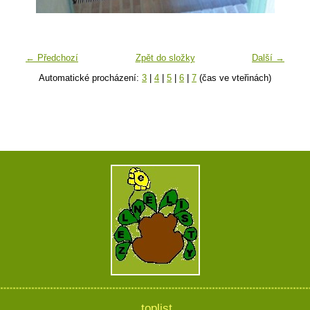
← Předchozí
Zpět do složky
Další →
Automatické procházení:
3
|
4
|
5
|
6
|
7
(čas ve vteřinách)
toplist