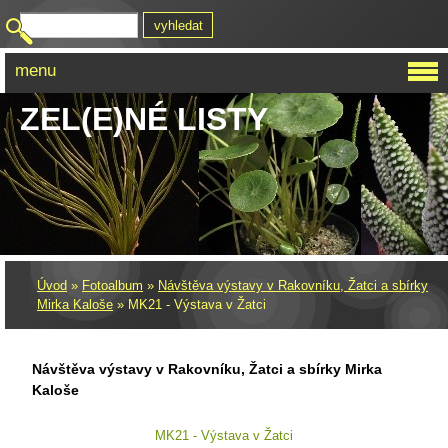
menu
ZEL(E)NÉ LISTY
Úvod
»
Fotoalbum
»
Návštěva výstavy v Rakovníku, Žatci a sbírky
Mirka Kaloše
»
MK21 - Výstava v Žatci
Návštěva výstavy v Rakovníku, Žatci a sbírky Mirka
Kaloše
MK21 - Výstava v Žatci