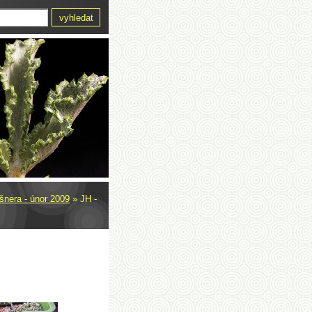
šnera - únor 2009
»
JH -