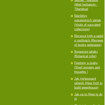
Werbář - tilandsie
(Web herbarium -
Tillandsia)
Návštěvy
sukulentních sbírek
(Visits of succulent
collections)
Recenze knih a webů
o rostlinách (Reviews
of books,webpages)
Botanické taháky
(Botanical cribs)
Fejetony a úvahy
(Short essaies and
thoughts )
Jak (ne)postavit
skleník (How (not) to
build greenhouse)
Jak na to (How to do
it)