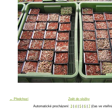
← Předchozí
Zpět do složky
Automatické procházení:
3
|
4
|
5
|
6
|
7
(čas ve vteřin