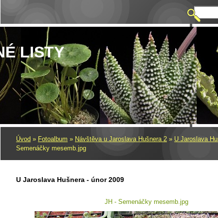
NÉ LISTY
Úvod
»
Fotoalbum
»
Návštěva u Jaroslava Hušnera 2
»
U Jaroslava Hu
Semenáčky mesemb.jpg
U Jaroslava Hušnera - únor 2009
JH - Semenáčky mesemb.jpg