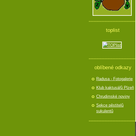
toplist
oblíbené odkazy
Radusa - Fotogalerie
Klub kaktusářů Plzeň
Chrudimské noviny
Sekce pěstitelů
sukulentů