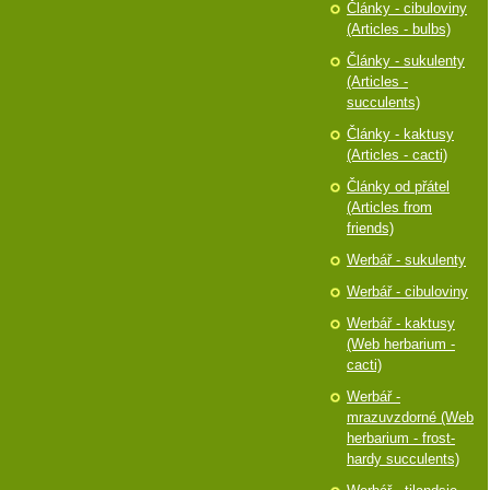
Články - cibuloviny
(Articles - bulbs)
Články - sukulenty
(Articles -
succulents)
Články - kaktusy
(Articles - cacti)
Články od přátel
(Articles from
friends)
Werbář - sukulenty
Werbář - cibuloviny
Werbář - kaktusy
(Web herbarium -
cacti)
Werbář -
mrazuvzdorné (Web
herbarium - frost-
hardy succulents)