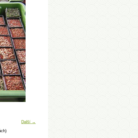
Další →
ách)