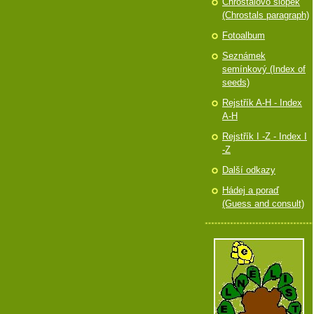
Chróstalovo slópek
(Chrostals paragraph)
Fotoalbum
Seznámek
semínkový (Index of
seeds)
Rejstřík A-H - Index
A-H
Rejstřík I -Z - Index I
-Z
Další odkazy
Hádej a poraď
(Guess and consult)