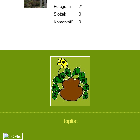
Fotografií:
21
Složek:
0
Komentářů:
0
toplist