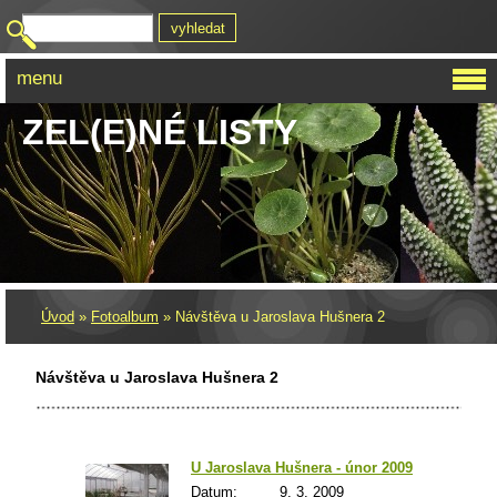
menu
ZEL(E)NÉ LISTY
Úvod
»
Fotoalbum
»
Návštěva u Jaroslava Hušnera 2
Návštěva u Jaroslava Hušnera 2
U Jaroslava Hušnera - únor 2009
Datum:
9. 3. 2009