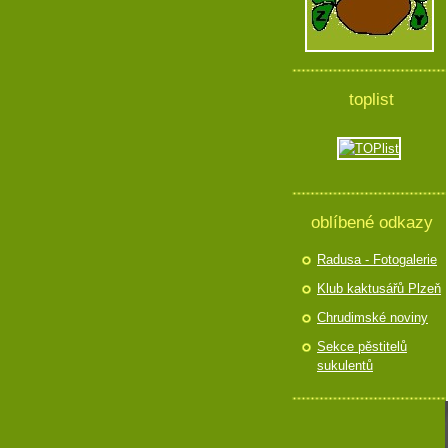
toplist
oblíbené odkazy
Radusa - Fotogalerie
Klub kaktusářů Plzeň
Chrudimské noviny
Sekce pěstitelů
sukulentů