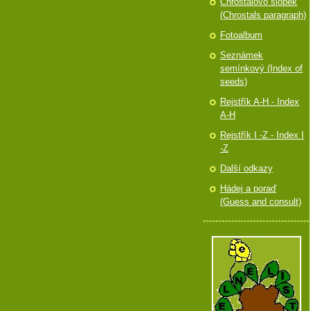
Chróstalovo slópek
(Chrostals paragraph)
Fotoalbum
Seznámek
semínkový (Index of
seeds)
Rejstřík A-H - Index
A-H
Rejstřík I -Z - Index I
-Z
Další odkazy
Hádej a poraď
(Guess and consult)