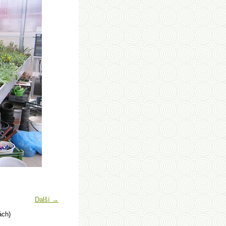
Další →
ách)