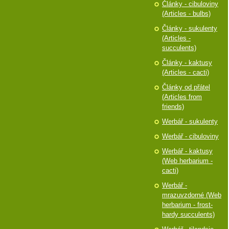
Články - cibuloviny
(Articles - bulbs)
Články - sukulenty
(Articles -
succulents)
Články - kaktusy
(Articles - cacti)
Články od přátel
(Articles from
friends)
Werbář - sukulenty
Werbář - cibuloviny
Werbář - kaktusy
(Web herbarium -
cacti)
Werbář -
mrazuvzdorné (Web
herbarium - frost-
hardy succulents)