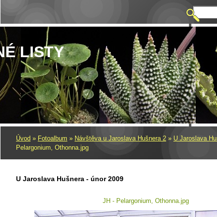
NÉ LISTY
Úvod
»
Fotoalbum
»
Návštěva u Jaroslava Hušnera 2
»
U Jaroslava Hu
Pelargonium, Othonna.jpg
U Jaroslava Hušnera - únor 2009
JH - Pelargonium, Othonna.jpg