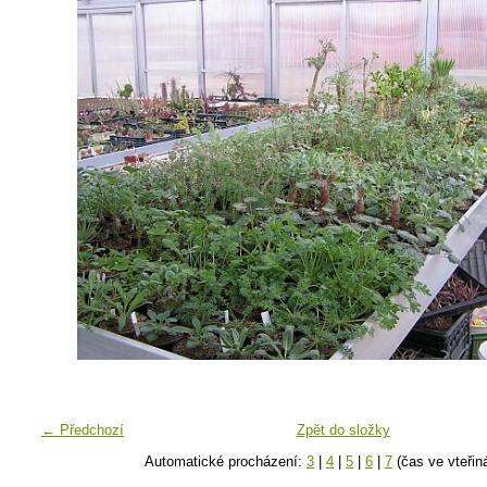
← Předchozí
Zpět do složky
Automatické procházení:
3
|
4
|
5
|
6
|
7
(čas ve vteřin