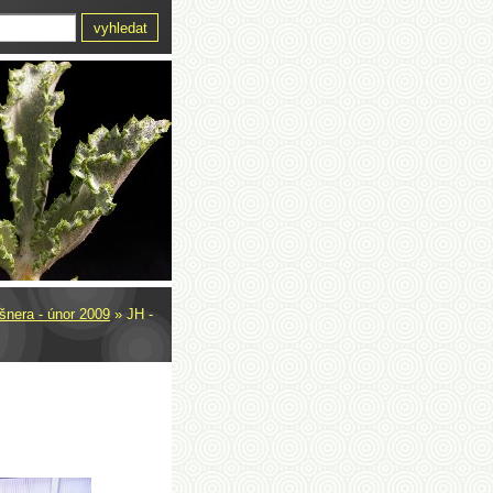
šnera - únor 2009
»
JH -