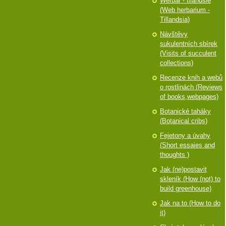
Werbář - tilandsie
(Web herbarium -
Tillandsia)
Návštěvy
sukulentních sbírek
(Visits of succulent
collections)
Recenze knih a webů
o rostlinách (Reviews
of books,webpages)
Botanické taháky
(Botanical cribs)
Fejetony a úvahy
(Short essaies and
thoughts )
Jak (ne)postavit
skleník (How (not) to
build greenhouse)
Jak na to (How to do
it)