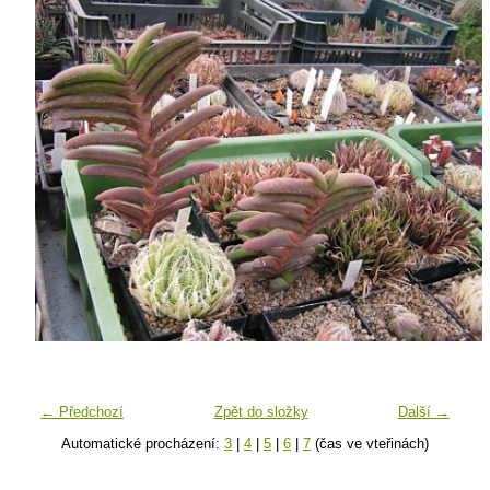
← Předchozí
Zpět do složky
Další →
Automatické procházení:
3
|
4
|
5
|
6
|
7
(čas ve vteřinách)