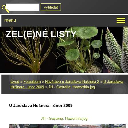
menu
ZEL(E)NÉ LISTY
Úvod
»
Fotoalbum
»
Návštěva u Jaroslava Hušnera 2
»
U Jaroslava
Hušnera - únor 2009
»
JH - Gasteria, Haworthia.jpg
U Jaroslava Hušnera - únor 2009
JH - Gasteria, Haworthia.jpg