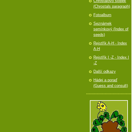
Chróstalovo slópek
(Chrostals paragraph)
Fotoalbum
Seznámek
semínkový (Index of
seeds)
Rejstřík A-H - Index
A-H
Rejstřík I -Z - Index I
-Z
Další odkazy
Hádej a poraď
(Guess and consult)