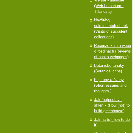
Werbář - tilandsie
(Web herbarium -
Tillandsia)
Návštěvy
sukulentních sbírek
(Visits of succulent
collections)
Recenze knih a webů
o rostlinách (Reviews
of books,webpages)
Botanické taháky
(Botanical cribs)
Fejetony a úvahy
(Short essaies and
thoughts )
Jak (ne)postavit
skleník (How (not) to
build greenhouse)
Jak na to (How to do
it)