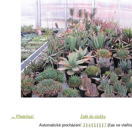
← Předchozí
Zpět do složky
Automatické procházení:
3
|
4
|
5
|
6
|
7
(čas ve vteřin