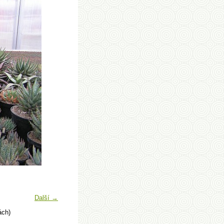
Další →
ách)