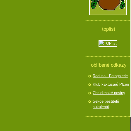
toplist
oblíbené odkazy
Radusa - Fotogalerie
Klub kaktusářů Plzeň
Chrudimské noviny
Sekce pěstitelů
sukulentů