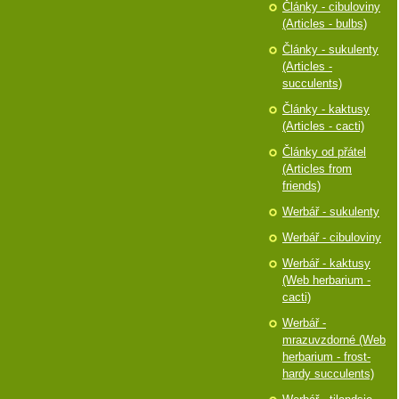
Články - cibuloviny
(Articles - bulbs)
Články - sukulenty
(Articles -
succulents)
Články - kaktusy
(Articles - cacti)
Články od přátel
(Articles from
friends)
Werbář - sukulenty
Werbář - cibuloviny
Werbář - kaktusy
(Web herbarium -
cacti)
Werbář -
mrazuvzdorné (Web
herbarium - frost-
hardy succulents)