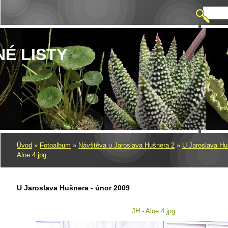
NÉ LISTY
Úvod
»
Fotoalbum
»
Návštěva u Jaroslava Hušnera 2
»
U Jaroslava Hu
Aloe 4.jpg
U Jaroslava Hušnera - únor 2009
JH - Aloe 4.jpg