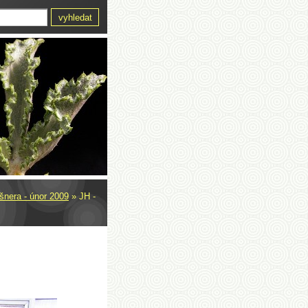
šnera - únor 2009
»
JH -