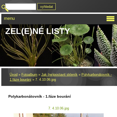
menu
ZEL(E)NÉ LISTY
Úvod
»
Fotoalbum
»
Jak (ne)postavit skleník
»
Polykarbonátovník -
1.fáze bourání
»
7. 4.10.06.jpg
Polykarbonátovník - 1.fáze bourání
7. 4.10.06.jpg