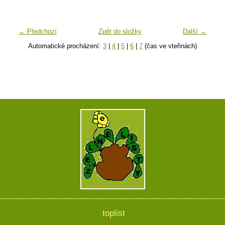
← Předchozí
Zpět do složky
Další →
Automatické procházení:
3
|
4
|
5
|
6
|
7
(čas ve vteřinách)
toplist