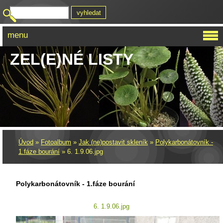
menu
ZEL(E)NÉ LISTY
Úvod
»
Fotoalbum
»
Jak (ne)postavit skleník
»
Polykarbonátovník -
1.fáze bourání
»
6. 1.9.06.jpg
Polykarbonátovník - 1.fáze bourání
6. 1.9.06.jpg