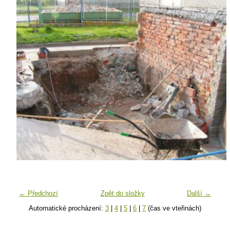
← Předchozí
Zpět do složky
Další →
Automatické procházení:
3
|
4
|
5
|
6
|
7
(čas ve vteřinách)