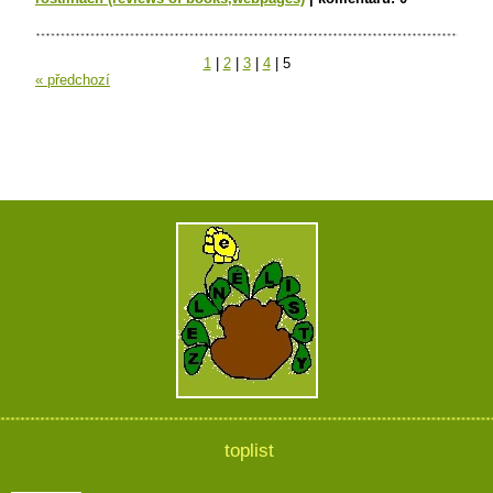
1
|
2
|
3
|
4
|
5
« předchozí
toplist