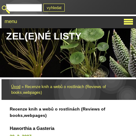
menu
ZEL(E)NÉ LISTY
Úvod
»
Recenze knih a webů o rostlinách (Reviews of
books,webpages)
Recenze knih a webů o rostlinách (Reviews of
books,webpages)
Haworthia a Gasteria