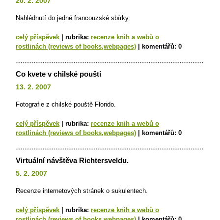
20. 2. 2007
Nahlédnutí do jedné francouzské sbírky.
celý příspěvek
|
rubrika:
recenze knih a webů o
rostlinách (reviews of books,webpages)
|
komentářů:
0
Co kvete v chilské poušti
13. 2. 2007
Fotografie z chilské pouště Florido.
celý příspěvek
|
rubrika:
recenze knih a webů o
rostlinách (reviews of books,webpages)
|
komentářů:
0
Virtuální návštěva Richtersveldu.
5. 2. 2007
Recenze internetových stránek o sukulentech.
celý příspěvek
|
rubrika:
recenze knih a webů o
rostlinách (reviews of books,webpages)
|
komentářů:
0