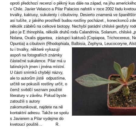
oproti předchozí recenzi o pěkný kus dále na západ, na jihu amerického
v Chile. Javier Velasco a Pilar Palacios nafotili v roce 2002 řadu kvetouc
trvalky, kaktusy, sukulenty i cibuloviny. Desierto znamená ve španělšti
asi tušíte, z jakého prostředí budou rostliny pocházet., koneckonců zde
několik záběrů na celkové biotopy. Nechybí parádní chilské geofyty rod
jako je E.thinophila, několik druhů rodu Calandrinia, Solanum, chilské „p
Nolana, Oxalis gigantea,
zástupci kaktusů (Copiapoa, Trichocereus, Ne
Opuntia) a cibulovin (Rhodophiala, Balbisia, Zephyra, Leucocoryne, Als
tu i trvalky, některé vykazují
aspoň na fotografiích známky
částečné sukulence. Pilar má u
latinských jmen i jména místní.
U části snímků chybějí názvy,
ale to autorům jistě
odpustíme,
určitě se pokusili rostliny určit, o
čemž svědčí seznam použité
literatury v závěru. Pokud byste
zatoužili s autory
zakomunikovat, najdete na ně
kontaktní adresu. Takže se spolu
s Javierem a Pilar vydejme do
kvetoucí pouště… R.