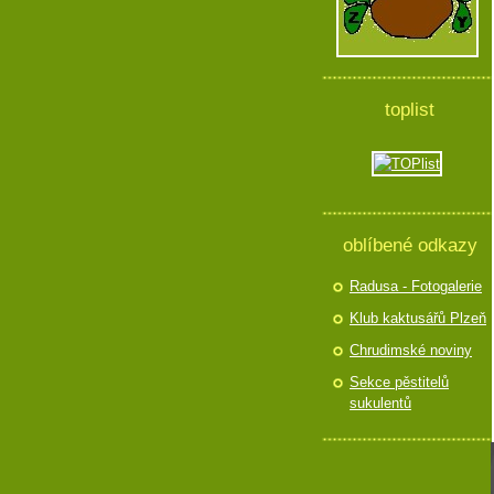
toplist
oblíbené odkazy
Radusa - Fotogalerie
Klub kaktusářů Plzeň
Chrudimské noviny
Sekce pěstitelů
sukulentů