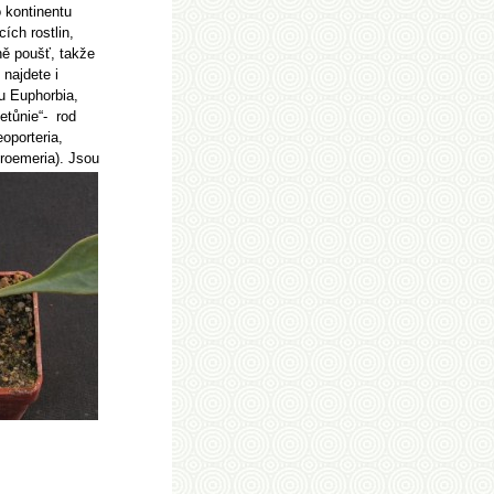
 kontinentu
ích rostlin,
ně poušť, takže
 najdete i
u Euphorbia,
etůnie“-
rod
oporteria,
troemeria). Jsou