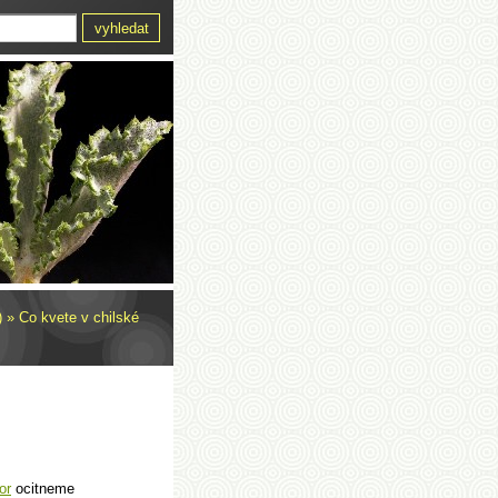
)
»
Co kvete v chilské
or
ocitneme