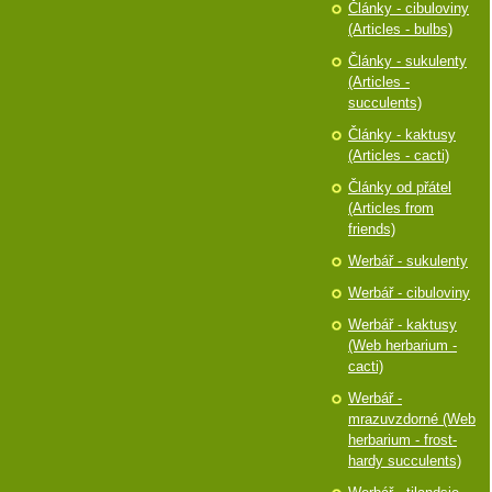
Články - cibuloviny
(Articles - bulbs)
Články - sukulenty
(Articles -
succulents)
Články - kaktusy
(Articles - cacti)
Články od přátel
(Articles from
friends)
Werbář - sukulenty
Werbář - cibuloviny
Werbář - kaktusy
(Web herbarium -
cacti)
Werbář -
mrazuvzdorné (Web
herbarium - frost-
hardy succulents)