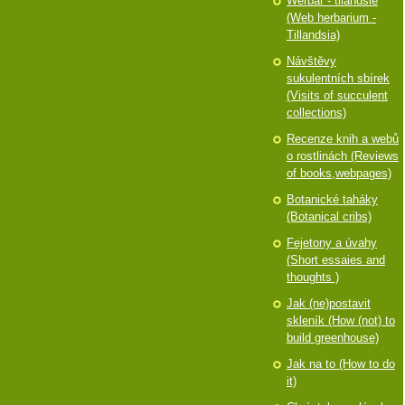
Werbář - tilandsie
(Web herbarium -
Tillandsia)
Návštěvy
sukulentních sbírek
(Visits of succulent
collections)
Recenze knih a webů
o rostlinách (Reviews
of books,webpages)
Botanické taháky
(Botanical cribs)
Fejetony a úvahy
(Short essaies and
thoughts )
Jak (ne)postavit
skleník (How (not) to
build greenhouse)
Jak na to (How to do
it)