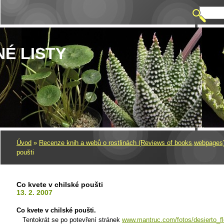
NÉ LISTY
Úvod
»
Recenze knih a webů o rostlinách (Reviews of books,webpages
poušti
Co kvete v chilské poušti
13. 2. 2007
Co kvete v chilské poušti.
Tentokrát se po potevření stránek
www.mantruc.com/fotos/desierto_fl