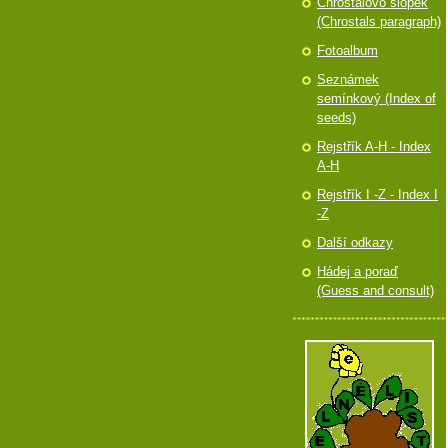
Chróstalovo slópek
(Chrostals paragraph)
Fotoalbum
Seznámek
semínkový (Index of
seeds)
Rejstřík A-H - Index
A-H
Rejstřík I -Z - Index I
-Z
Další odkazy
Hádej a poraď
(Guess and consult)