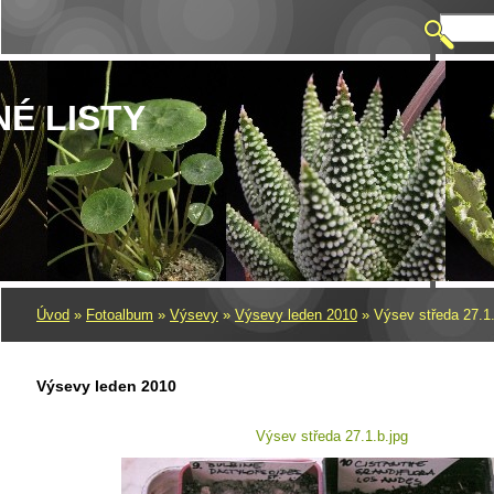
NÉ LISTY
Úvod
»
Fotoalbum
»
Výsevy
»
Výsevy leden 2010
»
Výsev středa 27.1.
Výsevy leden 2010
Výsev středa 27.1.b.jpg