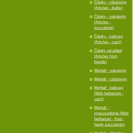
Články - cibuloviny
(Articles - bulbs)
Články - sukulenty
(Articles -
succulents)
Články - kaktusy
(Articles - cacti)
Články od přátel
(Articles from
friends)
Werbář - sukulenty
Werbář - cibuloviny
Werbář - kaktusy
(Web herbarium -
cacti)
Werbář -
mrazuvzdorné (Web
herbarium - frost-
hardy succulents)