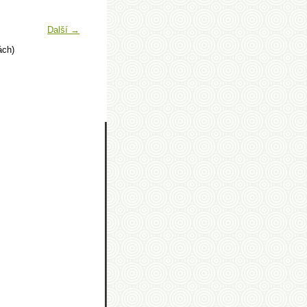
Další →
ách)