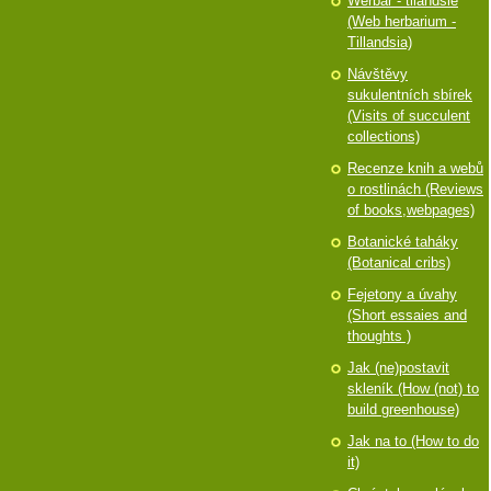
Werbář - tilandsie
(Web herbarium -
Tillandsia)
Návštěvy
sukulentních sbírek
(Visits of succulent
collections)
Recenze knih a webů
o rostlinách (Reviews
of books,webpages)
Botanické taháky
(Botanical cribs)
Fejetony a úvahy
(Short essaies and
thoughts )
Jak (ne)postavit
skleník (How (not) to
build greenhouse)
Jak na to (How to do
it)