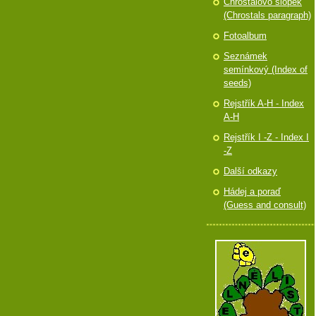
Chróstalovo slópek
(Chrostals paragraph)
Fotoalbum
Seznámek
semínkový (Index of
seeds)
Rejstřík A-H - Index
A-H
Rejstřík I -Z - Index I
-Z
Další odkazy
Hádej a poraď
(Guess and consult)