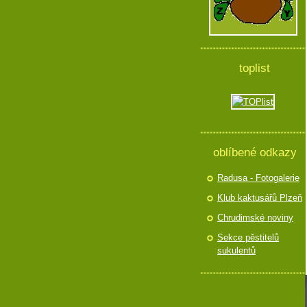
toplist
oblíbené odkazy
Radusa - Fotogalerie
Klub kaktusářů Plzeň
Chrudimské noviny
Sekce pěstitelů
sukulentů