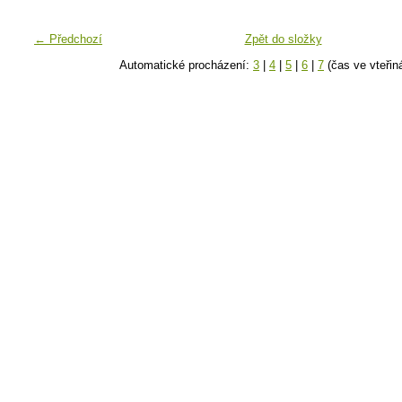
← Předchozí
Zpět do složky
Automatické procházení:
3
|
4
|
5
|
6
|
7
(čas ve vteřin