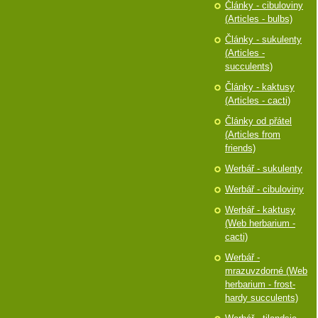
Články - cibuloviny
(Articles - bulbs)
Články - sukulenty
(Articles -
succulents)
Články - kaktusy
(Articles - cacti)
Články od přátel
(Articles from
friends)
Werbář - sukulenty
Werbář - cibuloviny
Werbář - kaktusy
(Web herbarium -
cacti)
Werbář -
mrazuvzdorné (Web
herbarium - frost-
hardy succulents)