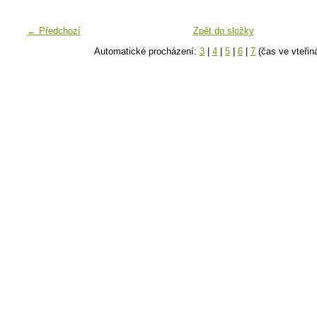
← Předchozí
Zpět do složky
Automatické procházení:
3
|
4
|
5
|
6
|
7
(čas ve vteřin