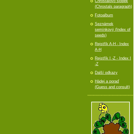
Chróstalovo slópek
(Chrostals paragraph)
Fotoalbum
Seznámek
semínkový (Index of
seeds)
Rejstřík A-H - Index
A-H
Rejstřík I -Z - Index I
-Z
Další odkazy
Hádej a poraď
(Guess and consult)