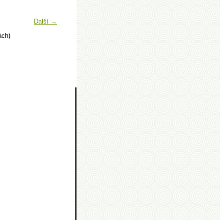
Další →
ách)