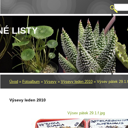
NÉ LISTY
Úvod
»
Fotoalbum
»
Výsevy
»
Výsevy leden 2010
»
Výsev pátek 29.1.f
Výsevy leden 2010
Výsev pátek 29.1.f.jpg