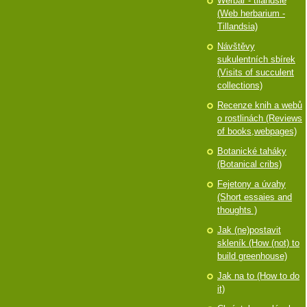
Werbář - tilandsie
(Web herbarium -
Tillandsia)
Návštěvy
sukulentních sbírek
(Visits of succulent
collections)
Recenze knih a webů
o rostlinách (Reviews
of books,webpages)
Botanické taháky
(Botanical cribs)
Fejetony a úvahy
(Short essaies and
thoughts )
Jak (ne)postavit
skleník (How (not) to
build greenhouse)
Jak na to (How to do
it)