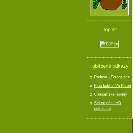
toplist
oblíbené odkazy
Radusa - Fotogalerie
Klub kaktusářů Plzeň
Chrudimské noviny
Sekce pěstitelů
sukulentů