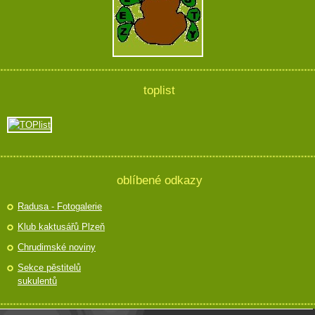
toplist
oblíbené odkazy
Radusa - Fotogalerie
Klub kaktusářů Plzeň
Chrudimské noviny
Sekce pěstitelů
sukulentů