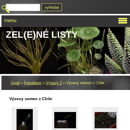
menu
ZEL(E)NÉ LISTY
Úvod
»
Fotoalbum
»
Výsevy 2
»
Výsevy semen z Chile
Výsevy semen z Chile