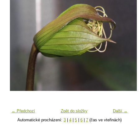
← Předchozí
Zpět do složky
Další →
Automatické procházení:
3
|
4
|
5
|
6
|
7
(čas ve vteřinách)