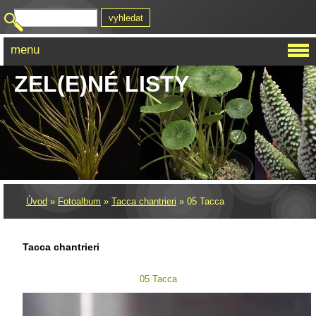
menu
ZEL(E)NÉ LISTY
Úvod
»
Fotoalbum
»
Tacca chantrieri
»
05 Tacca
Tacca chantrieri
05 Tacca