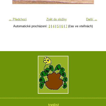
← Předchozí
Zpět do složky
Další →
Automatické procházení:
3
|
4
|
5
|
6
|
7
(čas ve vteřinách)
toplist