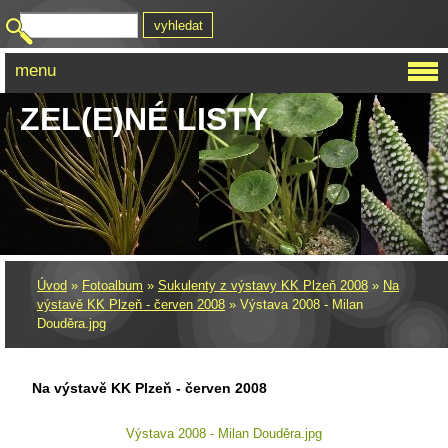
menu
ZEL(E)NÉ LISTY
Úvod
»
Fotoalbum
»
Sukulenty z výstavy KK Plzeň 2008
»
Na
výstavě KK Plzeň - červen 2008
»
Výstava 2008 - Milan
Douděra.jpg
Na výstavě KK Plzeň - červen 2008
Výstava 2008 - Milan Douděra.jpg